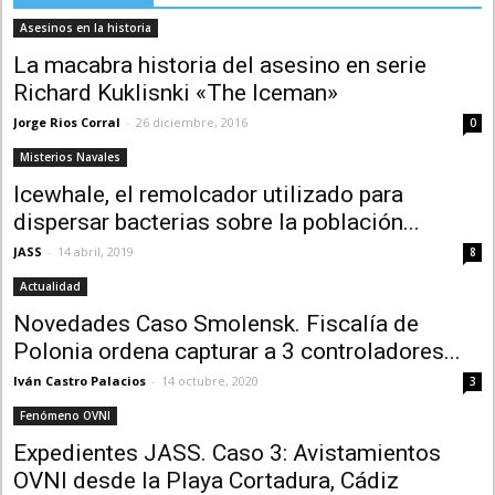
Asesinos en la historia
La macabra historia del asesino en serie
Richard Kuklisnki «The Iceman»
Jorge Rios Corral
-
26 diciembre, 2016
0
Misterios Navales
Icewhale, el remolcador utilizado para
dispersar bacterias sobre la población...
JASS
-
14 abril, 2019
8
Actualidad
Novedades Caso Smolensk. Fiscalía de
Polonia ordena capturar a 3 controladores...
Iván Castro Palacios
-
14 octubre, 2020
3
Fenómeno OVNI
Expedientes JASS. Caso 3: Avistamientos
OVNI desde la Playa Cortadura, Cádiz