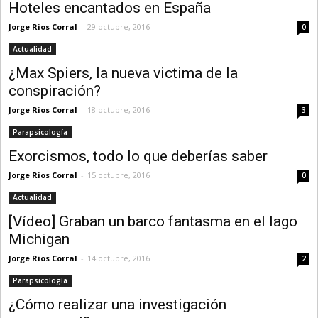
Hoteles encantados en España
Jorge Rios Corral
-
29 octubre, 2016
0
Actualidad
¿Max Spiers, la nueva victima de la
conspiración?
Jorge Rios Corral
-
18 octubre, 2016
3
Parapsicología
Exorcismos, todo lo que deberías saber
Jorge Rios Corral
-
15 octubre, 2016
0
Actualidad
[Vídeo] Graban un barco fantasma en el lago
Michigan
Jorge Rios Corral
-
14 octubre, 2016
2
Parapsicología
¿Cómo realizar una investigación