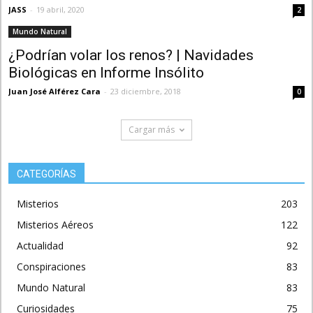
JASS
-
19 abril, 2020
2
Mundo Natural
¿Podrían volar los renos? | Navidades
Biológicas en Informe Insólito
Juan José Alférez Cara
-
23 diciembre, 2018
0
Cargar más
CATEGORÍAS
Misterios
203
Misterios Aéreos
122
Actualidad
92
Conspiraciones
83
Mundo Natural
83
Curiosidades
75