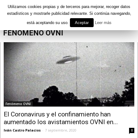
Utilizamos cookies propias y de terceros para mejorar, recoger datos
estadísticos y mostrarle publicidad relevante. Si continúa navegando,
está aceptando su uso.
Aceptar
Leer más
Inicio
Misterios
Fenómeno OVNI
FENÓMENO OVNI
Fenómeno OVNI
El Coronavirus y el confinamiento han
aumentado los avistamientos OVNI en...
Iván Castro Palacios
-
7 septiembre, 2020
0