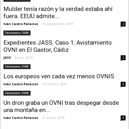
Mulder tenía razón y la verdad estaba ahí
fuera. EEUU admite...
Iván Castro Palacios
-
19 septiembre, 2019
2
Fenómeno OVNI
Expedientes JASS. Caso 1: Avistamiento
OVNI en El Gastor, Cádiz
JASS
-
8 julio, 2019
2
Fenómeno OVNI
Los europeos ven cada vez menos OVNIS
Iván Castro Palacios
-
10 febrero, 2019
0
Fenómeno OVNI
Un dron graba un OVNI tras despegar desde
una montaña en...
Iván Castro Palacios
-
31 enero, 2019
0