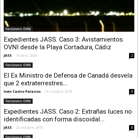
Fenómeno OVNI
Expedientes JASS. Caso 3: Avistamientos
OVNI desde la Playa Cortadura, Cádiz
JASS
-
19 abril, 2020
2
Fenómeno OVNI
El Ex Ministro de Defensa de Canadá desvela
que 2 extraterrestres...
Iván Castro Palacios
-
26 octubre, 2019
0
Fenómeno OVNI
Expedientes JASS. Caso 2: Extrañas luces no
identificadas con forma discoidal...
JASS
-
22 octubre, 2019
0
Fenómeno OVNI