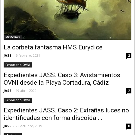
Misterios
La corbeta fantasma HMS Eurydice
JASS
-
6 febrero, 2021
2
Fenómeno OVNI
Expedientes JASS. Caso 3: Avistamientos
OVNI desde la Playa Cortadura, Cádiz
JASS
-
19 abril, 2020
2
Fenómeno OVNI
Expedientes JASS. Caso 2: Extrañas luces no
identificadas con forma discoidal...
JASS
-
22 octubre, 2019
0