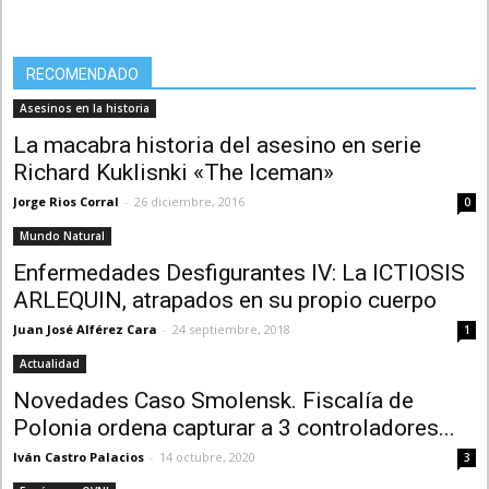
RECOMENDADO
Asesinos en la historia
La macabra historia del asesino en serie
Richard Kuklisnki «The Iceman»
Jorge Rios Corral
-
26 diciembre, 2016
0
Mundo Natural
Enfermedades Desfigurantes IV: La ICTIOSIS
ARLEQUIN, atrapados en su propio cuerpo
Juan José Alférez Cara
-
24 septiembre, 2018
1
Actualidad
Novedades Caso Smolensk. Fiscalía de
Polonia ordena capturar a 3 controladores...
Iván Castro Palacios
-
14 octubre, 2020
3