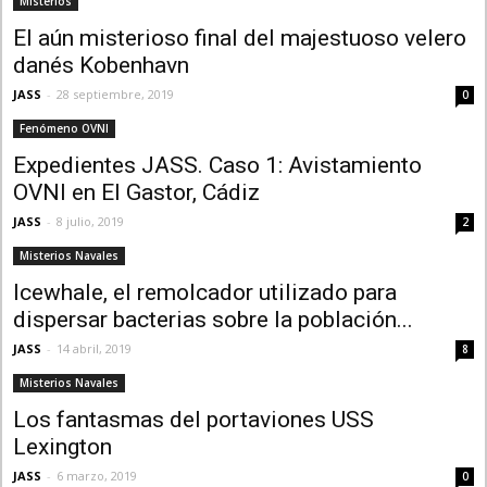
Misterios
El aún misterioso final del majestuoso velero
danés Kobenhavn
JASS
-
28 septiembre, 2019
0
Fenómeno OVNI
Expedientes JASS. Caso 1: Avistamiento
OVNI en El Gastor, Cádiz
JASS
-
8 julio, 2019
2
Misterios Navales
Icewhale, el remolcador utilizado para
dispersar bacterias sobre la población...
JASS
-
14 abril, 2019
8
Misterios Navales
Los fantasmas del portaviones USS
Lexington
JASS
-
6 marzo, 2019
0