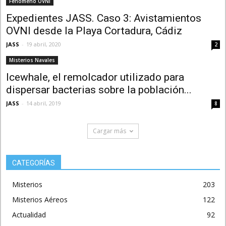
Fenómeno OVNI
Expedientes JASS. Caso 3: Avistamientos
OVNI desde la Playa Cortadura, Cádiz
JASS
-
19 abril, 2020
2
Misterios Navales
Icewhale, el remolcador utilizado para
dispersar bacterias sobre la población...
JASS
-
14 abril, 2019
8
Cargar más
CATEGORÍAS
Misterios
203
Misterios Aéreos
122
Actualidad
92