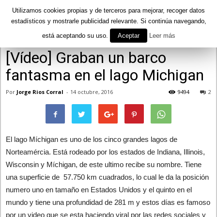
Utilizamos cookies propias y de terceros para mejorar, recoger datos
estadísticos y mostrarle publicidad relevante. Si continúa navegando,
está aceptando su uso.
Aceptar
Leer más
Inicio
Actualidad
[Vídeo] Graban un barco
fantasma en el lago Michigan
Por
Jorge Rios Corral
-
14 octubre, 2016
9494
2
El lago Míchigan es uno de los cinco grandes lagos de
Norteamércia. Está rodeado por los estados de Indiana, Illinois,
Wisconsin y Míchigan, de este ultimo recibe su nombre. Tiene
una superficie de 57.750 km cuadrados, lo cual le da la posición
numero uno en tamaño en Estados Unidos y el quinto en el
mundo y tiene una profundidad de 281 m y estos días es famoso
por un video que se esta haciendo viral por las redes sociales y