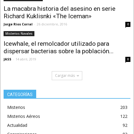
La macabra historia del asesino en serie
Richard Kuklisnki «The Iceman»
Jorge Rios Corral
-
26 diciembre, 2016
0
Misterios Navales
Icewhale, el remolcador utilizado para
dispersar bacterias sobre la población...
JASS
-
14 abril, 2019
8
Cargar más
CATEGORÍAS
Misterios
203
Misterios Aéreos
122
Actualidad
92