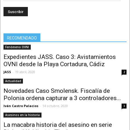
email
RECOMENDADO
Fenómeno OVNI
Expedientes JASS. Caso 3: Avistamientos
OVNI desde la Playa Cortadura, Cádiz
JASS
-
19 abril, 2020
2
Actualidad
Novedades Caso Smolensk. Fiscalía de
Polonia ordena capturar a 3 controladores...
Iván Castro Palacios
-
14 octubre, 2020
3
Asesinos en la historia
La macabra historia del asesino en serie