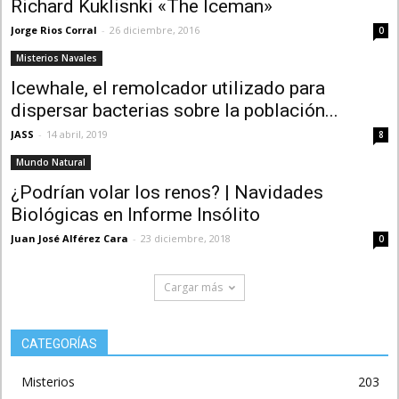
Richard Kuklisnki «The Iceman»
Jorge Rios Corral
-
26 diciembre, 2016
0
Misterios Navales
Icewhale, el remolcador utilizado para
dispersar bacterias sobre la población...
JASS
-
14 abril, 2019
8
Mundo Natural
¿Podrían volar los renos? | Navidades
Biológicas en Informe Insólito
Juan José Alférez Cara
-
23 diciembre, 2018
0
Cargar más
CATEGORÍAS
Misterios
203