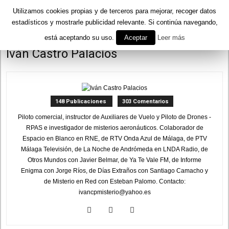
Utilizamos cookies propias y de terceros para mejorar, recoger datos
estadísticos y mostrarle publicidad relevante. Si continúa navegando,
está aceptando su uso.
Aceptar
Leer más
Inicio
Autores
Publicado por Iván Castro Palacios
Iván Castro Palacios
148 Publicaciones
303 Comentarios
Piloto comercial, instructor de Auxiliares de Vuelo y Piloto de Drones -
RPAS e investigador de misterios aeronáuticos. Colaborador de
Espacio en Blanco en RNE, de RTV Onda Azul de Málaga, de PTV
Málaga Televisión, de La Noche de Andrómeda en LNDA Radio, de
Otros Mundos con Javier Belmar, de Ya Te Vale FM, de Informe
Enigma con Jorge Ríos, de Días Extraños con Santiago Camacho y
de Misterio en Red con Esteban Palomo. Contacto:
ivancpmisterio@yahoo.es