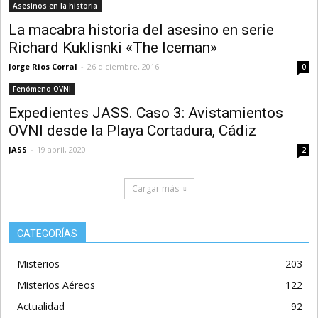
Asesinos en la historia
La macabra historia del asesino en serie
Richard Kuklisnki «The Iceman»
Jorge Rios Corral
-
26 diciembre, 2016
0
Fenómeno OVNI
Expedientes JASS. Caso 3: Avistamientos
OVNI desde la Playa Cortadura, Cádiz
JASS
-
19 abril, 2020
2
Cargar más
CATEGORÍAS
Misterios
203
Misterios Aéreos
122
Actualidad
92