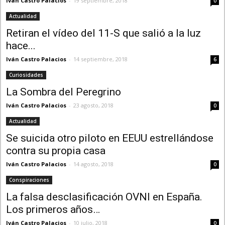
Iván Castro Palacios
-
19 septiembre, 2018
0
Actualidad
Retiran el vídeo del 11-S que salió a la luz
hace...
Iván Castro Palacios
-
14 septiembre, 2018
6
Curiosidades
La Sombra del Peregrino
Iván Castro Palacios
-
23 agosto, 2018
0
Actualidad
Se suicida otro piloto en EEUU estrellándose
contra su propia casa
Iván Castro Palacios
-
14 agosto, 2018
0
Conspiraciones
La falsa desclasificación OVNI en España.
Los primeros años…
Iván Castro Palacios
-
10 julio, 2018
0