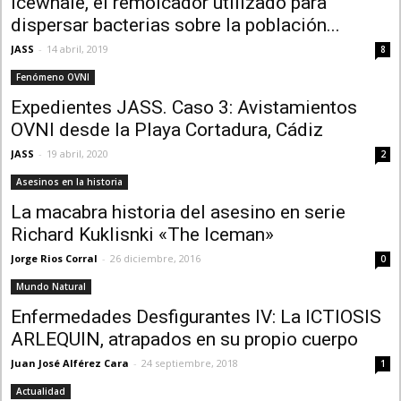
Icewhale, el remolcador utilizado para
dispersar bacterias sobre la población...
JASS
-
14 abril, 2019
8
Fenómeno OVNI
Expedientes JASS. Caso 3: Avistamientos
OVNI desde la Playa Cortadura, Cádiz
JASS
-
19 abril, 2020
2
Asesinos en la historia
La macabra historia del asesino en serie
Richard Kuklisnki «The Iceman»
Jorge Rios Corral
-
26 diciembre, 2016
0
Mundo Natural
Enfermedades Desfigurantes IV: La ICTIOSIS
ARLEQUIN, atrapados en su propio cuerpo
Juan José Alférez Cara
-
24 septiembre, 2018
1
Actualidad