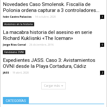
Novedades Caso Smolensk. Fiscalía de
Polonia ordena capturar a 3 controladores...
Iván Castro Palacios
-
14 octubre, 2020
3
Asesinos en la historia
La macabra historia del asesino en serie
Richard Kuklisnki «The Iceman»
Jorge Rios Corral
-
26 diciembre, 2016
0
Fenómeno OVNI
Expedientes JASS. Caso 3: Avistamientos
OVNI desde la Playa Cortadura, Cádiz
JASS
-
19 abril, 2020
2
Cargar más
CATEGORÍAS