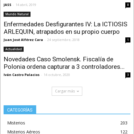
JASS
-
14 abril, 2019
8
Mundo Natural
Enfermedades Desfigurantes IV: La ICTIOSIS
ARLEQUIN, atrapados en su propio cuerpo
Juan José Alférez Cara
-
24 septiembre, 2018
1
Actualidad
Novedades Caso Smolensk. Fiscalía de
Polonia ordena capturar a 3 controladores...
Iván Castro Palacios
-
14 octubre, 2020
3
Cargar más
CATEGORÍAS
Misterios
203
Misterios Aéreos
122