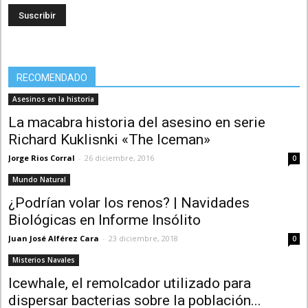
email
RECOMENDADO
Asesinos en la historia
La macabra historia del asesino en serie
Richard Kuklisnki «The Iceman»
Jorge Rios Corral
-
26 diciembre, 2016
0
Mundo Natural
¿Podrían volar los renos? | Navidades
Biológicas en Informe Insólito
Juan José Alférez Cara
-
23 diciembre, 2018
0
Misterios Navales
Icewhale, el remolcador utilizado para
dispersar bacterias sobre la población...