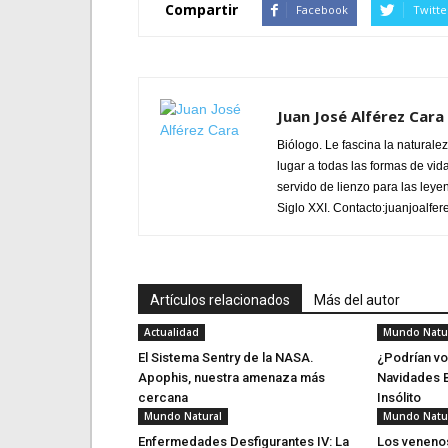
Compartir
Facebook
Twitte
Juan José Alférez Cara
Biólogo. Le fascina la natural
lugar a todas las formas de vid
servido de lienzo para las leye
Siglo XXI. Contacto:juanjoalf
Artículos relacionados
Más del autor
Actualidad
Mundo Natu
El Sistema Sentry de la NASA.
¿Podrían vol
Apophis, nuestra amenaza más
Navidades B
cercana
Insólito
Mundo Natural
Mundo Natu
Enfermedades Desfigurantes IV: La
Los venenos