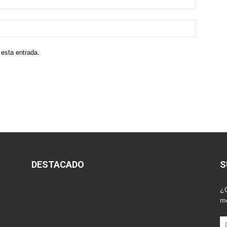
 esta entrada.
DESTACADO
S
¿Q
me
Di