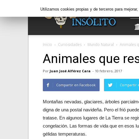
Informe
Utilizamos cookies propias y de terceros para mejorar
Insólito
Inicio
Curiosidades
Mundo Natural
Animales q
Animales que res
Por
Juan José Alférez Cara
-
10 febrero, 2017
Compartir en Facebook
Compartir 
Montañas nevadas, glaciares, árboles parcialme
digna de una postal navideña. Pero el frió pued
tratase. En algunos lugares de La Tierra se reg
congelación. Las formas de vida que en esos lu
gélidas temperaturas.