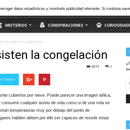
25.9
C
jueves, 6 de agosto de 2026
Ingresar
, recoger datos estadísticos y mostrarle publicidad relevante. Si continúa n
Madrid
MISTERIOS
CONSPIRACIONES
CURIOSIDAD
ue resisten la congelación
isten la congelación
¿Q
8313
0
me
en Twitter
Di
d
em
nte cubiertos por nieve. Puede parecer una imagen idílica,
e consumir cualquier avisto de vida como si de una vela se
istran temperaturas muy por debajo del punto de
gares habiten deben por ello ser capaces de resistir estas