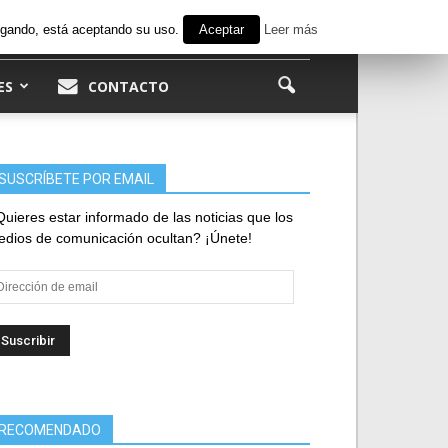
avegando, está aceptando su uso.
Aceptar
Leer más
ES
CONTACTO
SUSCRÍBETE POR EMAIL
uieres estar informado de las noticias que los
dios de comunicación ocultan? ¡Únete!
rección
e
ail
RECOMENDADO