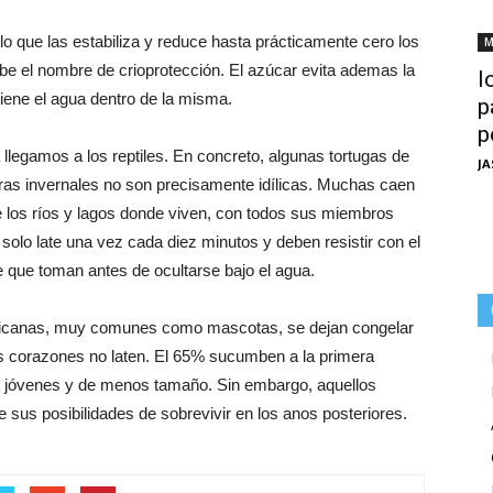
lo que las estabiliza y reduce hasta prácticamente cero los
M
cibe el nombre de crioprotección. El azúcar evita ademas la
I
tiene el agua dentro de la misma.
p
p
llegamos a los reptiles. En concreto, algunas tortugas de
JA
ras invernales no son precisamente idílicas. Muchas caen
e los ríos y lagos donde viven, con todos sus miembros
olo late una vez cada diez minutos y deben resistir con el
e que toman antes de ocultarse bajo el agua.
ericanas, muy comunes como mascotas, se dejan congelar
us corazones no laten. El 65% sucumben a la primera
s jóvenes y de menos tamaño. Sin embargo, aquellos
sus posibilidades de sobrevivir en los anos posteriores.