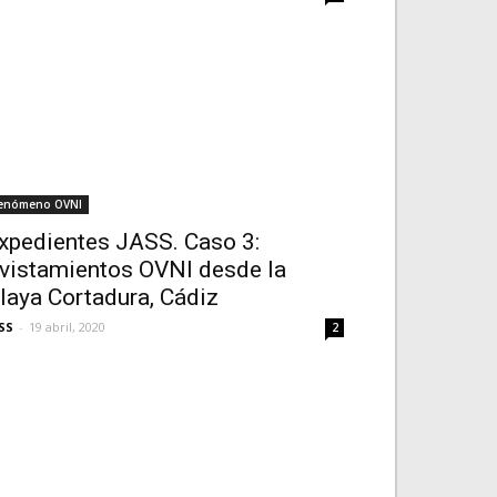
enómeno OVNI
xpedientes JASS. Caso 3:
vistamientos OVNI desde la
laya Cortadura, Cádiz
SS
-
19 abril, 2020
2