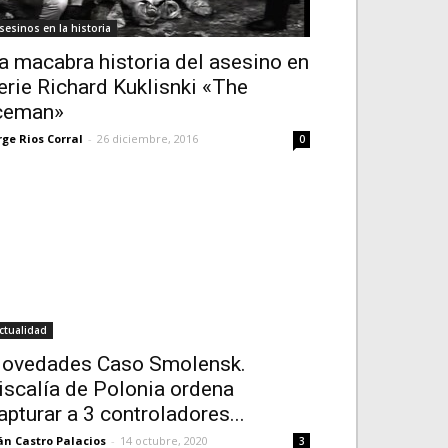
sesinos en la historia
a macabra historia del asesino en
erie Richard Kuklisnki «The
ceman»
rge Rios Corral
-
26 diciembre, 2016
0
ctualidad
ovedades Caso Smolensk.
iscalía de Polonia ordena
apturar a 3 controladores...
án Castro Palacios
-
14 octubre, 2020
3