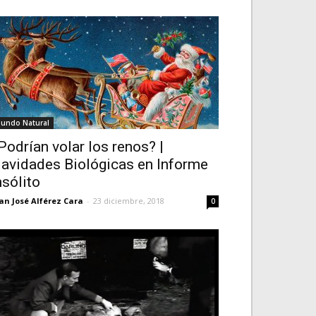
undo Natural
Podrían volar los renos? |
avidades Biológicas en Informe
nsólito
an José Alférez Cara
-
23 diciembre, 2018
0