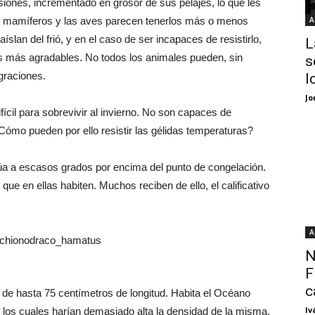
siones, incrementado en grosor de sus pelajes, lo que les
s mamíferos y las aves parecen tenerlos más o menos
A
íslan del frió, y en el caso de ser incapaces de resistirlo,
L
s más agradables. No todos los animales pueden, sin
s
graciones.
I
Jo
fícil para sobrevivir al invierno. No son capaces de
ómo pueden por ello resistir las gélidas temperaturas?
itúa a escasos grados por encima del punto de congelación.
ue en ellas habiten. Muchos reciben de ello, el calificativo
A
N
F
c
,
de hasta 75 centímetros de longitud. Habita el Océano
Iv
, los cuales harían demasiado alta la densidad de la misma,