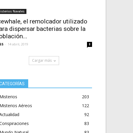
isterios Navales
cewhale, el remolcador utilizado
ara dispersar bacterias sobre la
oblación...
SS
-
14 abril, 2019
8
Cargar más
CATEGORÍAS
Misterios
203
Misterios Aéreos
122
Actualidad
92
Conspiraciones
83
Mundo Natural
83