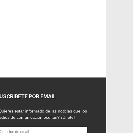
USCRÍBETE POR EMAIL
uieres estar informado de las noticias que los
dios de comunicación ocultan? ¡Únete!
rección