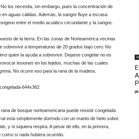
s. No los necesita, sin embargo, pues la concentración de
e en aguas cálidas. Además, la sangre fluye a escasa
del oxigeno entre el medio acuático circundante y la sangre.
opuesto de la tierra. En las zonas de Norteamérica vecinas
de sobrevivir a temperaturas de 20 grados bajo cero. No
último quien la ayuda a sobrevivir. Dejarse congelar no es
F
provocar lesiones en los tejidos, muchas de las cuales
E
rena. No ocurre eso para la rana de la madera.
A
P
JA
 rana de bosque norteamericana puede resistir congelada
mal esta simplemente dormido con un manto de hielo sobre
, y ni siquiera respira. A pesar de ello, en la primera,
 como si nada hubiera ocurrido.