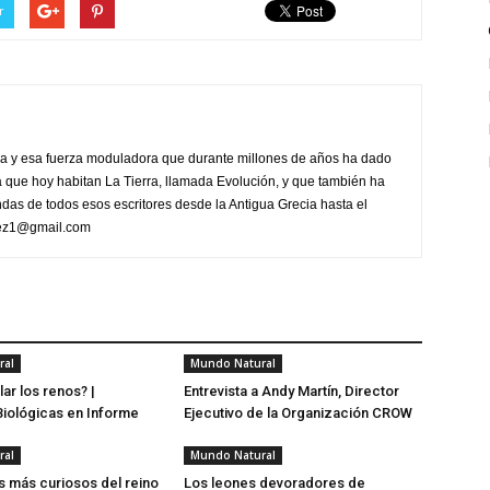
r
eza y esa fuerza moduladora que durante millones de años ha dado
a que hoy habitan La Tierra, llamada Evolución, y que también ha
ndas de todos esos escritores desde la Antigua Grecia hasta el
erez1@gmail.com
ral
Mundo Natural
ar los renos? |
Entrevista a Andy Martín, Director
iológicas en Informe
Ejecutivo de la Organización CROW
ral
Mundo Natural
 más curiosos del reino
Los leones devoradores de