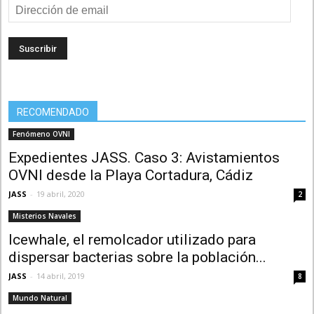
Dirección
de
email
RECOMENDADO
Fenómeno OVNI
Expedientes JASS. Caso 3: Avistamientos
OVNI desde la Playa Cortadura, Cádiz
JASS
-
19 abril, 2020
2
Misterios Navales
Icewhale, el remolcador utilizado para
dispersar bacterias sobre la población...
JASS
-
14 abril, 2019
8
Mundo Natural