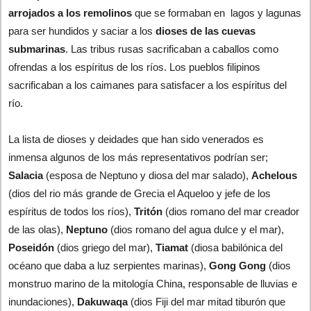
arrojados a los remolinos
que se formaban en lagos y lagunas
para ser hundidos y saciar a los
dioses de las cuevas
submarinas
. Las tribus rusas sacrificaban a caballos como
ofrendas a los espíritus de los ríos. Los pueblos filipinos
sacrificaban a los caimanes para satisfacer a los espíritus del
río.
La lista de dioses y deidades que han sido venerados es
inmensa algunos de los más representativos podrían ser;
Salacia
(esposa de Neptuno y diosa del mar salado),
Achelous
(dios del rio más grande de Grecia el Aqueloo y jefe de los
espíritus de todos los ríos),
Tritón
(dios romano del mar creador
de las olas),
Neptuno
(dios romano del agua dulce y el mar),
Poseidón
(dios griego del mar),
Tiamat
(diosa babilónica del
océano que daba a luz serpientes marinas),
Gong Gong
(dios
monstruo marino de la mitología China, responsable de lluvias e
inundaciones),
Dakuwaqa
(dios Fiji del mar mitad tiburón que