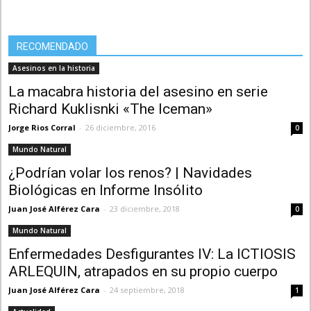
RECOMENDADO
Asesinos en la historia
La macabra historia del asesino en serie
Richard Kuklisnki «The Iceman»
Jorge Rios Corral
-
26 diciembre, 2016
0
Mundo Natural
¿Podrían volar los renos? | Navidades
Biológicas en Informe Insólito
Juan José Alférez Cara
-
23 diciembre, 2018
0
Mundo Natural
Enfermedades Desfigurantes IV: La ICTIOSIS
ARLEQUIN, atrapados en su propio cuerpo
Juan José Alférez Cara
-
24 septiembre, 2018
1