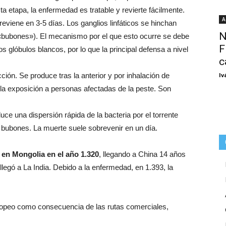
a etapa, la enfermedad es tratable y revierte fácilmente.
A
reviene en 3-5 días. Los ganglios linfáticos se hinchan
N
«bubones»). El mecanismo por el que esto ocurre se debe
F
los glóbulos blancos, por lo que la principal defensa a nivel
c
ección. Se produce tras la anterior y por inhalación de
Iv
r la exposición a personas afectadas de la peste. Son
uce una dispersión rápida de la bacteria por el torrente
 bubones. La muerte suele sobrevenir en un día.
 en Mongolia en el año 1.320
, llegando a China 14 años
legó a La India. Debido a la enfermedad, en 1.393, la
uropeo como consecuencia de las rutas comerciales,