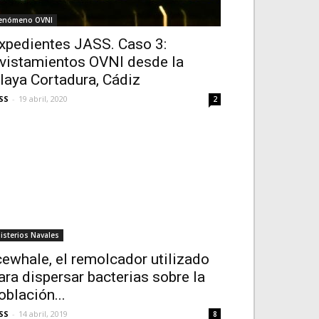
enómeno OVNI
xpedientes JASS. Caso 3:
vistamientos OVNI desde la
laya Cortadura, Cádiz
SS
-
19 abril, 2020
2
isterios Navales
cewhale, el remolcador utilizado
ara dispersar bacterias sobre la
oblación...
SS
-
14 abril, 2019
8