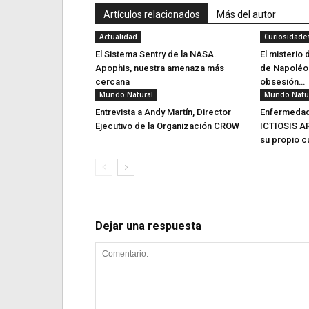
Artículos relacionados
Más del autor
Actualidad
Curiosidade
El Sistema Sentry de la NASA.
El misterio
Apophis, nuestra amenaza más
de Napoléon
cercana
obsesión…
Mundo Natural
Mundo Natu
Entrevista a Andy Martín, Director
Enfermedade
Ejecutivo de la Organización CROW
ICTIOSIS A
su propio 
Dejar una respuesta