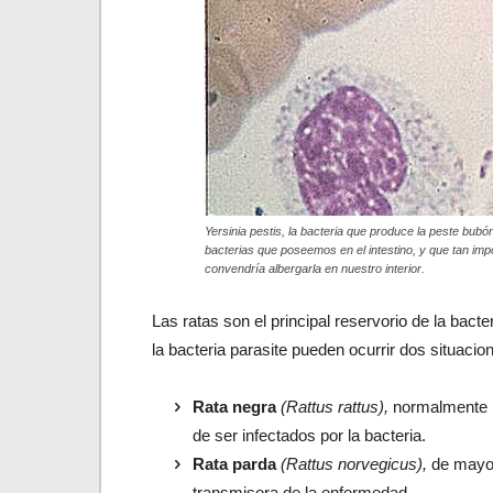
Yersinia pestis, la bacteria que produce la peste bub
bacterias que poseemos en el intestino, y que tan im
convendría albergarla en nuestro interior.
Las ratas son el principal reservorio de la bacte
la bacteria parasite pueden ocurrir dos situacio
Rata negra
(Rattus rattus),
normalmente n
de ser infectados por la bacteria.
Rata parda
(Rattus norvegicus),
de mayor 
transmisora de la enfermedad.