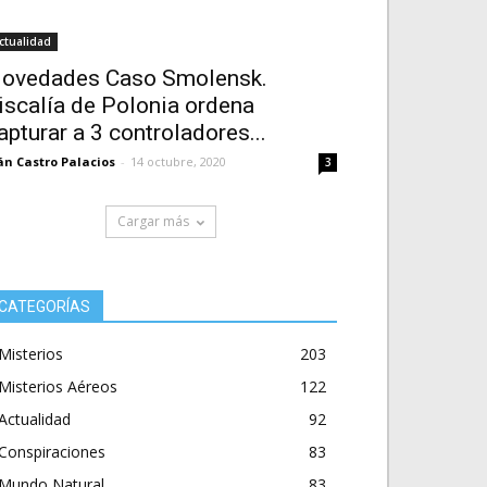
ctualidad
ovedades Caso Smolensk.
iscalía de Polonia ordena
apturar a 3 controladores...
án Castro Palacios
-
14 octubre, 2020
3
Cargar más
CATEGORÍAS
Misterios
203
Misterios Aéreos
122
Actualidad
92
Conspiraciones
83
Mundo Natural
83