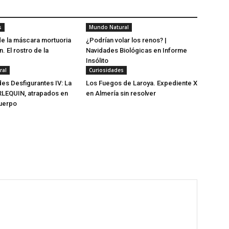
s
Mundo Natural
 de la máscara mortuoria
¿Podrían volar los renos? |
. El rostro de la
Navidades Biológicas en Informe
Insólito
ral
Curiosidades
s Desfigurantes IV: La
Los Fuegos de Laroya. Expediente X
RLEQUIN, atrapados en
en Almería sin resolver
cuerpo