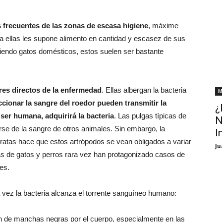
s frecuentes de las zonas de escasa higiene
, máxime
a ellas les supone alimento en cantidad y escasez de sus
iendo gatos domésticos, estos suelen ser bastante
ores directos de la enfermedad
. Ellas albergan la bacteria
M
ccionar la sangre del roedor pueden transmitir la
¿
ser humana, adquirirá la bacteria
. Las pulgas típicas de
N
rse de la sangre de otros animales. Sin embargo, la
I
 ratas hace que estos artrópodos se vean obligados a variar
Ju
as de gatos y perros rara vez han protagonizado casos de
es.
 vez la bacteria alcanza el torrente sanguíneo humano:
ión de manchas negras por el cuerpo, especialmente en las