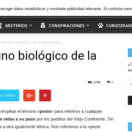
30.8
C
viernes, 7 de agosto de 2026
Ingresar
, recoger datos estadísticos y mostrarle publicidad relevante. Si continúa n
Madrid
MISTERIOS
CONSPIRACIONES
CURIOSIDAD
el asesino biológico de la Edad Media
ino biológico de la
¿Q
me
6198
0
Di
d
em
en Twitter
 emplear el término «
peste
» para referirse a cualquier
e vidas a su paso
por los pueblos del Viejo Continente. Sin
 a otra igualmente tétrica. Nos referimos a la «peste