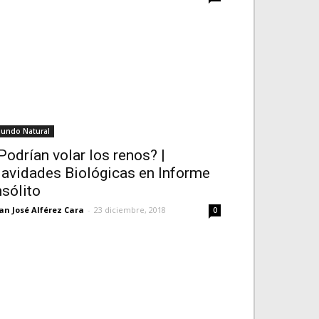
undo Natural
Podrían volar los renos? |
avidades Biológicas en Informe
nsólito
an José Alférez Cara
-
23 diciembre, 2018
0