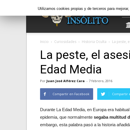
Informe
Utilizamos cookies propias y de terceros para mejorar
Insólito
Inicio
Curiosidades
Historia Oculta
La peste, 
La peste, el ases
Edad Media
Por
Juan José Alférez Cara
-
7 febrero, 2016
Compartir en Facebook
Compartir 
Durante La Edad Media, en Europa era habitual
epidemia, que normalmente
segaba multitud d
embargo, esta palabra pasó a la historia añadida