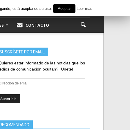
avegando, está aceptando su uso.
Aceptar
Leer más
ES
CONTACTO
SUSCRÍBETE POR EMAIL
uieres estar informado de las noticias que los
dios de comunicación ocultan? ¡Únete!
rección
e
ail
RECOMENDADO