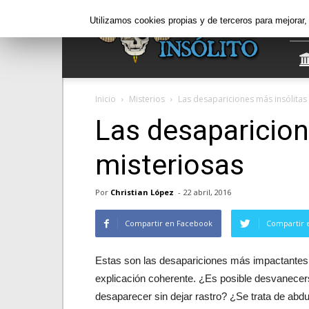
Informe
Utilizamos cookies propias y de terceros para mejorar
Insólito
Inicio
Misterios
Las desapariciones más insólitas
Las desaparicion
misteriosas
Por
Christian López
-
22 abril, 2016
Compartir en Facebook
Compartir 
Estas son las desapariciones más impactantes d
explicación coherente. ¿Es posible desvanec
desaparecer sin dejar rastro? ¿Se trata de ab