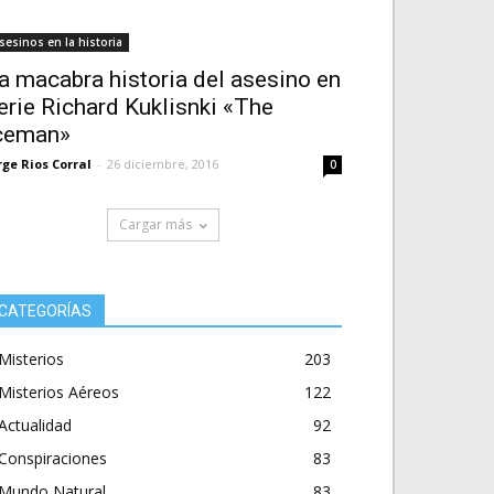
sesinos en la historia
a macabra historia del asesino en
erie Richard Kuklisnki «The
ceman»
rge Rios Corral
-
26 diciembre, 2016
0
Cargar más
CATEGORÍAS
Misterios
203
Misterios Aéreos
122
Actualidad
92
Conspiraciones
83
Mundo Natural
83