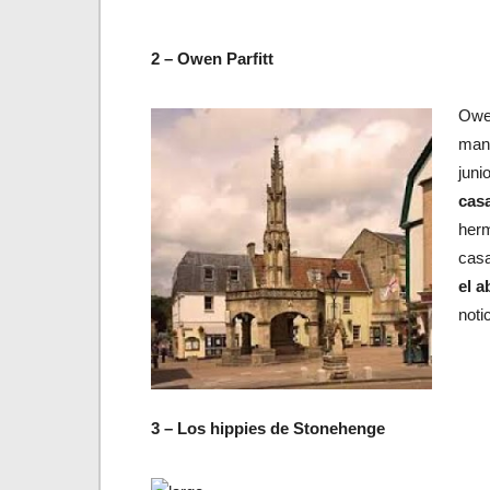
2 – Owen Parfitt
Owen
mant
juni
cas
herm
casa
el a
noti
3 – Los hippies de Stonehenge