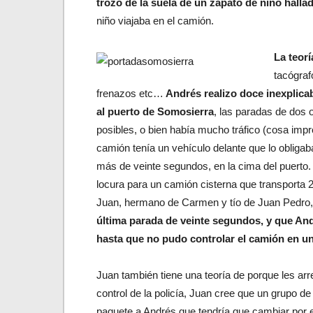
trozo de la suela de un zapato de niño hallad
niño viajaba en el camión.
La teorí
tacógraf
frenazos etc…
Andrés realizo doce inexplica
al puerto de Somosierra
, las paradas de dos 
posibles, o bien había mucho tráfico (cosa impr
camión tenía un vehículo delante que lo obligaba
más de veinte segundos, en la cima del puerto
locura para un camión cisterna que transporta 20
Juan, hermano de Carmen y tío de Juan Pedro,
última parada de veinte segundos, y que And
hasta que no pudo controlar el camión en un
Juan también tiene una teoría de porque les arre
control de la policía, Juan cree que un grupo d
paquete a Andrés que tendría que cambiar por e