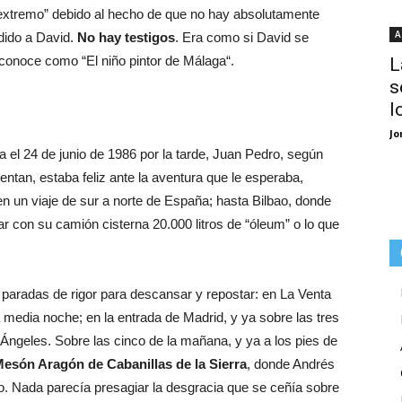
extremo” debido al hecho de que no hay absolutamente
A
edido a David.
No hay testigos
. Era como si David se
 conoce como “El niño pintor de Málaga“.
L
s
I
Jo
a el 24 de junio de 1986 por la tarde, Juan Pedro, según
entan, estaba feliz ante la aventura que le esperaba,
un viaje de sur a norte de España; hasta Bilbao, donde
r con su camión cisterna 20.000 litros de “óleum” o lo que
as paradas de rigor para descansar y repostar: en La Venta
 media noche; en la entrada de Madrid, y ya sobre las tres
 Ángeles. Sobre las cinco de la mañana, y ya a los pies de
Mesón Aragón de Cabanillas de la Sierra
, donde Andrés
ño. Nada parecía presagiar la desgracia que se ceñía sobre