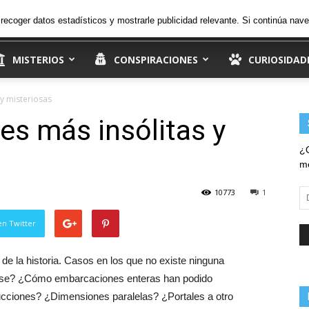
24.2
C
viernes, 7 de agosto de 2026
Ingresar
, recoger datos estadísticos y mostrarle publicidad relevante. Si continúa n
Madrid
MISTERIOS
CONSPIRACIONES
CURIOSIDAD
 y misteriosas
es más insólitas y
¿Q
me
10773
1
Di
d
em
en Twitter
e la historia. Casos en los que no existe ninguna
erse? ¿Cómo embarcaciones enteras han podido
ducciones? ¿Dimensiones paralelas? ¿Portales a otro