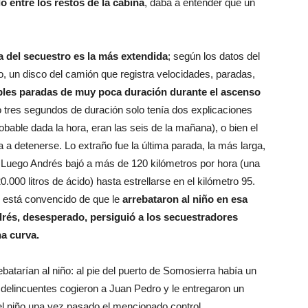
o entre los restos de la cabina
, daba a entender que un
a del secuestro es la más extendida
; según los datos del
o, un disco del camión que registra velocidades, paradas,
bles paradas de muy poca duración durante el ascenso
o tres segundos de duración solo tenía dos explicaciones
obable dada la hora, eran las seis de la mañana), o bien el
 a detenerse. Lo extraño fue la última parada, la más larga,
. Luego Andrés bajó a más de 120 kilómetros por hora (una
.000 litros de ácido) hasta estrellarse en el kilómetro 95.
 está convencido de que le
arrebataron al niño en esa
rés, desesperado, persiguió a los secuestradores
a curva.
batarían al niño: al pie del puerto de Somosierra había un
e delincuentes cogieron a Juan Pedro y le entregaron un
l niño una vez pasado el mencionado control.