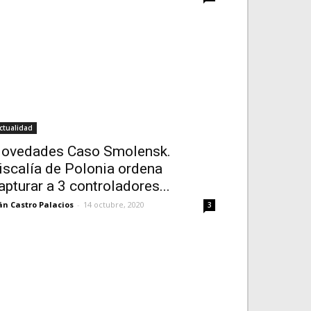
ctualidad
ovedades Caso Smolensk.
iscalía de Polonia ordena
apturar a 3 controladores...
án Castro Palacios
-
14 octubre, 2020
3