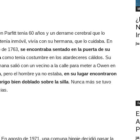
M
¿
N
 Parfitt tenía 60 años y un derrame cerebral que lo
I
enía inmóvil, vivía con su hermana, que lo cuidaba. En
Ju
o de 1763,
se encontraba sentado en la puerta de su
a
como tenía costumbre en los atardeceres cálidos. Su
ana salió con un vecino a la calle para meter a Owen en
, pero el hombre ya no estaba,
en su lugar encontraron
brigo bien doblado sobre la silla
. Nunca más se tuvo
cias.
F
E
A
P
JA
En agosto de 1971, una comuna hippie decidió pasar la