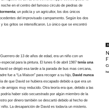
noche en el centro del famoso circulo de piedras de
tormenta
; un policía y un agricultor, los dos únicos
procedentes del improvisado campamento. Según los dos
y los gritos se intensificaron. Lo único que se encontró
A
N
Guerrero de 13 de años de edad, era un niño con un
F
o especial para la pintura. El lunes 6 de abril 1987
tenía una
c
vid se dirigió esa tarde a la parada de bus mas cercana,
Iv
dre fue a “La Maison” para recoger a su hijo,
David nunca
eoría de que David se hubiera escapado debido a que era un
o de amigos muy reducido. Otra teoría era que, debido a las
, podría haber sido secuestrado por algún miembro de la
cuestro por dinero también se descartó debido al hecho de
l niño. La desaparición de David es todavía un misterio.