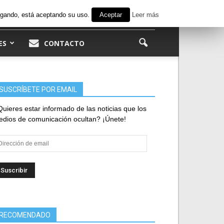
avegando, está aceptando su uso.
Aceptar
Leer más
ES
CONTACTO
SUSCRÍBETE POR EMAIL
uieres estar informado de las noticias que los
dios de comunicación ocultan? ¡Únete!
rección
e
ail
RECOMENDADO