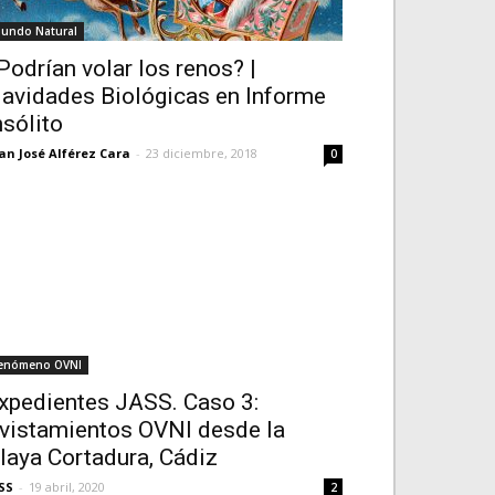
undo Natural
Podrían volar los renos? |
avidades Biológicas en Informe
nsólito
an José Alférez Cara
-
23 diciembre, 2018
0
enómeno OVNI
xpedientes JASS. Caso 3:
vistamientos OVNI desde la
laya Cortadura, Cádiz
SS
-
19 abril, 2020
2