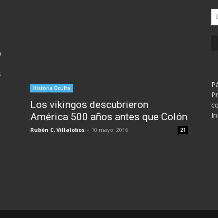
Di
d
em
o
s
Pá
Historia Oculta
Pr
Los vikingos descubrieron
co
In
América 500 años antes que Colón
Rubén C. Villalobos
-
10 mayo, 2016
21