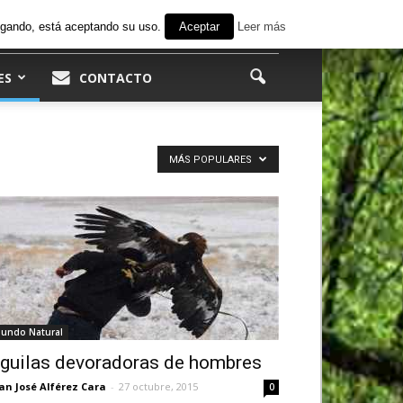
avegando, está aceptando su uso.
Aceptar
Leer más
ES
CONTACTO
MÁS POPULARES
undo Natural
guilas devoradoras de hombres
an José Alférez Cara
-
27 octubre, 2015
0