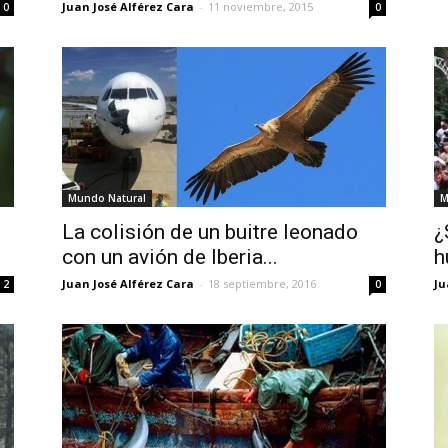
Juan José Alférez Cara
-
11 noviembre, 2015
0
0
Mundo Natural
M
La colisión de un buitre leonado
¿
con un avión de Iberia...
h
Juan José Alférez Cara
-
18 septiembre, 2016
Ju
2
0