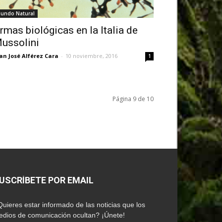
undo Natural
rmas biológicas en la Italia de
ussolini
an José Alférez Cara
-
10 noviembre, 2016
1
Página 9 de 10
USCRÍBETE POR EMAIL
uieres estar informado de las noticias que los
dios de comunicación ocultan? ¡Únete!