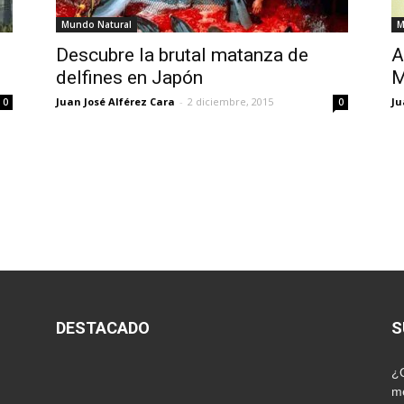
Mundo Natural
M
Descubre la brutal matanza de
A
delfines en Japón
M
Juan José Alférez Cara
-
2 diciembre, 2015
Ju
0
0
DESTACADO
S
¿Q
me