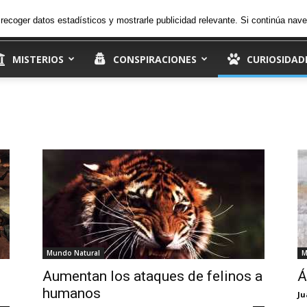
26.5
C
viernes, 7 de agosto de 2026
Ingresar
, recoger datos estadísticos y mostrarle publicidad relevante. Si continúa n
Madrid
MISTERIOS
CONSPIRACIONES
CURIOSIDAD
Mundo Natural
M
Aumentan los ataques de felinos a
Á
humanos
Ju