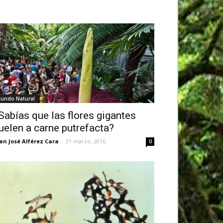
undo Natural
Sabías que las flores gigantes
uelen a carne putrefacta?
an José Alférez Cara
-
31 marzo, 2016
0