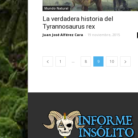
Mundo Natural
La verdadera historia del
Tyrannosaurus rex
Juan José Alférez Cara
-
19 noviembre, 2015
...
1
8
9
10