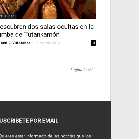
ctualidad
escubren dos salas ocultas en la
umba de Tutankamón
bén C. Villalobos
-
18 marzo, 2016
0
Página 4 de 11
USCRÍBETE POR EMAIL
uieres estar informado de las noticias que los