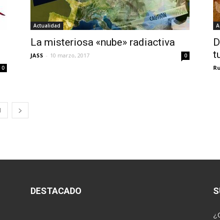
Actualidad
A
La misteriosa «nube» radiactiva
D
t
JASS
-
10 marzo, 2017
0
Ru
0
1
DESTACADO
S
¿Q