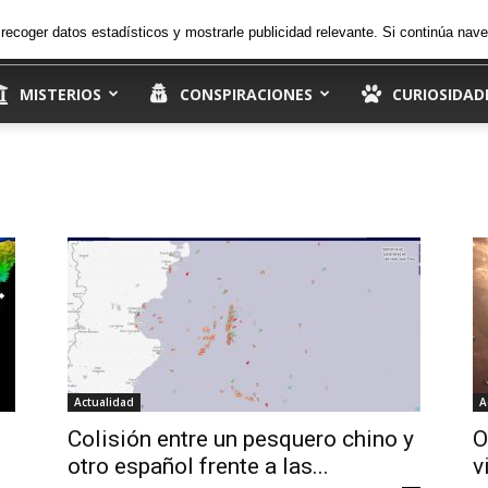
30.2
C
viernes, 7 de agosto de 2026
Ingresar
, recoger datos estadísticos y mostrarle publicidad relevante. Si continúa n
Madrid
MISTERIOS
CONSPIRACIONES
CURIOSIDAD
Actualidad
A
Colisión entre un pesquero chino y
O
otro español frente a las...
v