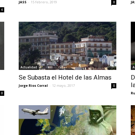
JASS
-
15 febrero, 2019
JA
0
4
Actualidad
A
Se Subasta el Hotel de las Almas
D
l
Jorge Rios Corral
-
12 mayo, 2017
0
Ru
0