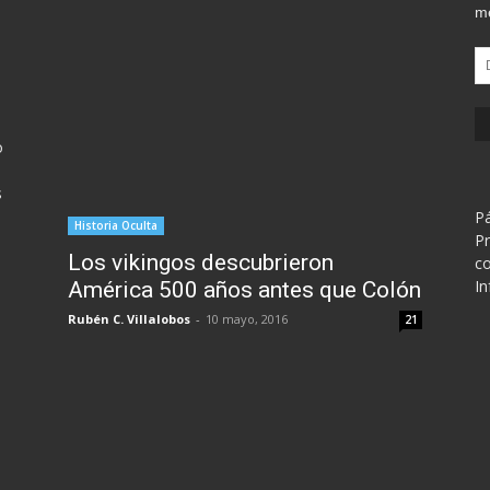
me
Di
d
em
o
s
Pá
Historia Oculta
Pr
Los vikingos descubrieron
co
In
América 500 años antes que Colón
Rubén C. Villalobos
-
10 mayo, 2016
21