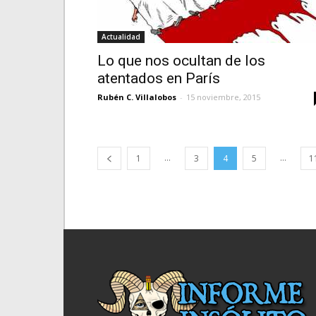
Actualidad
Lo que nos ocultan de los
atentados en París
Rubén C. Villalobos
-
15 noviembre, 2015
...
...
1
3
4
5
1