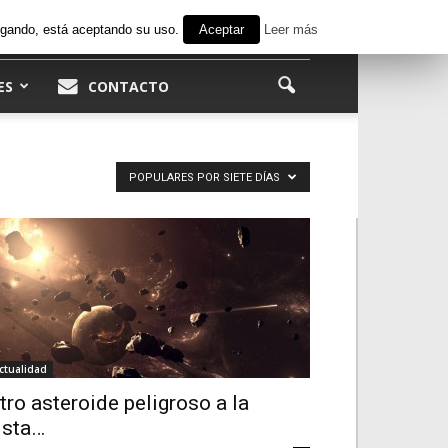
avegando, está aceptando su uso.
Aceptar
Leer más
ES
CONTACTO
POPULARES POR SIETE DÍAS
ctualidad
tro asteroide peligroso a la
ista…