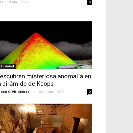
SS
-
11 abril, 2017
0
ctualidad
escubren misteriosa anomalía en
a pirámide de Keops
bén C. Villalobos
-
11 noviembre, 2015
0