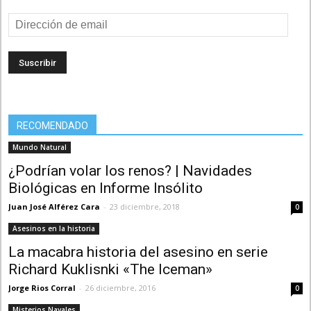
Dirección
de
email
RECOMENDADO
Mundo Natural
¿Podrían volar los renos? | Navidades
Biológicas en Informe Insólito
Juan José Alférez Cara
-
23 diciembre, 2018
0
Asesinos en la historia
La macabra historia del asesino en serie
Richard Kuklisnki «The Iceman»
Jorge Rios Corral
-
26 diciembre, 2016
0
Misterios Navales