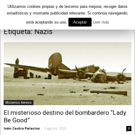
Utilizamos cookies propias y de terceros para mejorar, recoger datos
estadísticos y mostrarle publicidad relevante. Si continúa navegando,
está aceptando su uso.
Aceptar
Leer más
Inicio
Etiquetas
Nazis
Etiqueta: Nazis
Misterios Aéreos
El misterioso destino del bombardero “Lady
Be Good”
Iván Castro Palacios
-
3 agosto, 2020
0