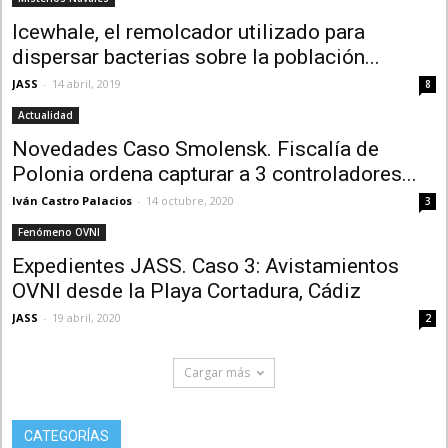
Icewhale, el remolcador utilizado para
dispersar bacterias sobre la población...
JASS
-
14 abril, 2019
8
Actualidad
Novedades Caso Smolensk. Fiscalía de
Polonia ordena capturar a 3 controladores...
Iván Castro Palacios
-
14 octubre, 2020
3
Fenómeno OVNI
Expedientes JASS. Caso 3: Avistamientos
OVNI desde la Playa Cortadura, Cádiz
JASS
-
19 abril, 2020
2
Cargar más
CATEGORÍAS