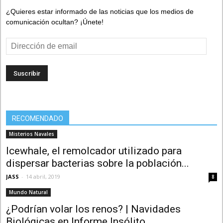
¿Quieres estar informado de las noticias que los medios de
comunicación ocultan? ¡Únete!
Dirección
de
email
RECOMENDADO
Misterios Navales
Icewhale, el remolcador utilizado para
dispersar bacterias sobre la población...
JASS
-
14 abril, 2019
8
Mundo Natural
¿Podrían volar los renos? | Navidades
Biológicas en Informe Insólito