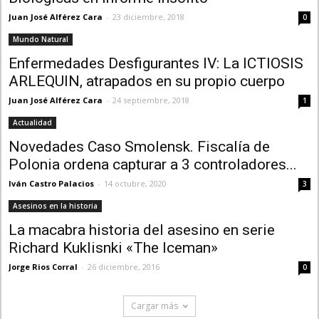
Juan José Alférez Cara
-
23 diciembre, 2018
0
Mundo Natural
Enfermedades Desfigurantes IV: La ICTIOSIS
ARLEQUIN, atrapados en su propio cuerpo
Juan José Alférez Cara
-
24 septiembre, 2018
1
Actualidad
Novedades Caso Smolensk. Fiscalía de
Polonia ordena capturar a 3 controladores...
Iván Castro Palacios
-
14 octubre, 2020
3
Asesinos en la historia
La macabra historia del asesino en serie
Richard Kuklisnki «The Iceman»
Jorge Rios Corral
-
26 diciembre, 2016
0
Cargar más