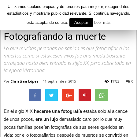
Utilizamos cookies propias y de terceros para mejorar, recoger datos
estadísticos y mostrarle publicidad relevante. Si continúa navegando,
está aceptando su uso.
Aceptar
Leer más
Inicio
Curiosidades
Fotografiando la muerte
Lo que muchas personas no sabían es que fotografiar a los
muertos como si estuviesen vivos fue una moda bastante
arraigada hasta bien entrado el siglo XX, pero sobre todo en
la época Victoriana.
Por
Christian López
-
11 septiembre, 2015
11728
0
En el siglo XIX
hacerse una fotografía
estaba solo al alcance
de unos pocos,
era un lujo
demasiado caro por lo que muy
pocas familias poseían fotografías de sus seres queridos en
vida; por ello fotografiarlos después de muertos se convirtió en