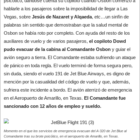
psicótico, dándose cuenta su copiloto cuando Osbon comenzó a
hablarle a los pasajeros sobre la imposibilidad de llegar a Las
Vegas, sobre
Jesús de Nazaret y Alqaeda
, etc…un sinfín de
palabras sin sentido que demostraban que la salud mental de
Osbon se había roto por completo. Con ayuda del resto de los
auxiliares de vuelo y de varios pasajeros,
el copiloto Dowd
pudo evacuar de la cabina al Comandante Osbon
y guiar el
avión seguro a tierra. El Comandante estaba sufriendo un ataque
de pánico en toda regla. El vuelo terminó de forma segura pero,
sin duda, siendo el vuelo 191 de Jet Blue Airways, es digno de
mención por la casualidad del código de vuelo y que, además,
sufriera este incidente a bordo. El avión aterrizó de emergencia
en el Aeropuerto de Amarillo, en Texas.
El Comandante fue
sancionado con 12 años de empleo y sueldo.
Momento en el que los servicios de emergencia evacuan del A-320 de Jet Blue al
Comandante tras su brote psicótico, en el aeropuerto de Amarillo, en Texas.