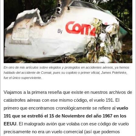
En otro de mis artículos sobre elegidos y protegidos en accidentes aéreos, ya hemos
hablado del accidente de Comair, pues su copiloto o primer oficial, James Polehinke,
fue el único superviviente.
Viajamos a la primera reseña que existe en nuestros archivos de
catástrofes aéreas con ese mismo código, el vuelo 191. El
primero que encontramos cronológicamente se refiere al
vuelo
191 que se estrelló el 15 de Noviembre del año 1967 en los
EEUU
. El malogrado avión que volaba con ese código de vuelo
precisamente no era un vuelo comercial (así que podemos