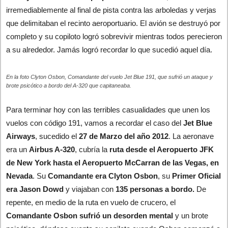
irremediablemente al final de pista contra las arboledas y verjas
que delimitaban el recinto aeroportuario. El avión se destruyó por
completo y su copiloto logró sobrevivir mientras todos perecieron
a su alrededor. Jamás logró recordar lo que sucedió aquel día.
En la foto Clyton Osbon, Comandante del vuelo Jet Blue 191, que sufrió un ataque y
brote psicótico a bordo del A-320 que capitaneaba.
Para terminar hoy con las terribles casualidades que unen los
vuelos con código 191, vamos a recordar el caso del
Jet Blue
Airways
, sucedido el
27 de Marzo del año 2012
. La aeronave
era un
Airbus A-320
, cubría la
ruta desde el Aeropuerto JFK
de New York hasta el Aeropuerto McCarran de las Vegas, en
Nevada
. Su
Comandante era Clyton Osbon
, su
Primer Oficial
era Jason Dowd
y viajaban con
135 personas a bordo.
De
repente, en medio de la ruta en vuelo de crucero, el
Comandante Osbon sufrió un desorden mental
y un brote