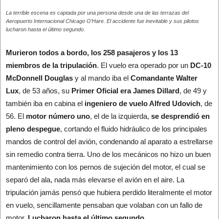
La terrible escena es captada por una persona desde una de las terrazas del
Aeropuerto Internacional Chicago O’Hare. El accidente fue inevitable y sus pilotos
lucharon hasta el último segundo.
Murieron todos a bordo, los 258 pasajeros y los 13
miembros
de la tripulación
. El vuelo era operado por un
DC-10
McDonnell Douglas
y al mando iba el
Comandante Walter
Lux
, de 53 años, su
Primer Oficial era James Dillard
, de 49 y
también iba en cabina el
ingeniero de vuelo Alfred Udovich
, de
56. El
motor número uno
, el de la izquierda,
se desprendió en
pleno despegue
, cortando el fluido hidráulico de los principales
mandos de control del avión, condenando al aparato a estrellarse
sin remedio contra tierra. Uno de los mecánicos no hizo un buen
mantenimiento con los pernos de sujeción del motor, el cual se
separó del ala, nada más elevarse el avión en el aire. La
tripulación jamás pensó que hubiera perdido literalmente el motor
en vuelo, sencillamente pensaban que volaban con un fallo de
motor.
Lucharon hasta el último segundo
.