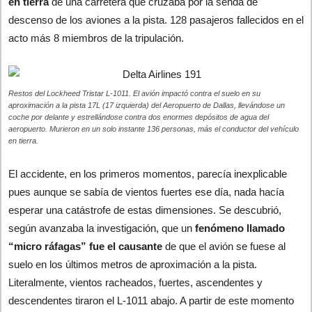
en tierra
de una carretera que cruzaba por la senda de
descenso de los aviones a la pista. 128 pasajeros fallecidos en el
acto más 8 miembros de la tripulación.
Restos del Lockheed Tristar L-1011. El avión impactó contra el suelo en su
aproximación a la pista 17L (17 izquierda) del Aeropuerto de Dallas, llevándose un
coche por delante y estrellándose contra dos enormes depósitos de agua del
aeropuerto. Murieron en un solo instante 136 personas, más el conductor del vehículo
en tierra.
El accidente, en los primeros momentos, parecía inexplicable
pues aunque se sabía de vientos fuertes ese día, nada hacía
esperar una catástrofe de estas dimensiones. Se descubrió,
según avanzaba la investigación, que un
fenómeno llamado
“micro ráfagas” fue el causante
de que el avión se fuese al
suelo en los últimos metros de aproximación a la pista.
Literalmente, vientos racheados, fuertes, ascendentes y
descendentes tiraron el L-1011 abajo. A partir de este momento