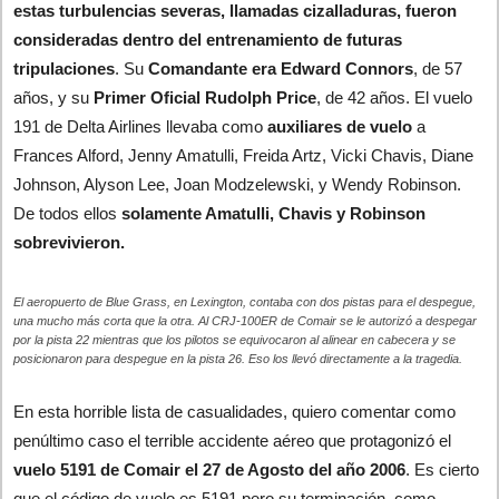
estas turbulencias severas, llamadas cizalladuras, fueron
consideradas dentro del entrenamiento de futuras
tripulaciones
. Su
Comandante era Edward Connors
, de 57
años, y su
Primer Oficial Rudolph Price
, de 42 años. El vuelo
191 de Delta Airlines llevaba como
auxiliares de vuelo
a
Frances Alford, Jenny Amatulli, Freida Artz, Vicki Chavis, Diane
Johnson, Alyson Lee, Joan Modzelewski, y Wendy Robinson.
De todos ellos
solamente Amatulli, Chavis y Robinson
sobrevivieron.
El aeropuerto de Blue Grass, en Lexington, contaba con dos pistas para el despegue,
una mucho más corta que la otra. Al CRJ-100ER de Comair se le autorizó a despegar
por la pista 22 mientras que los pilotos se equivocaron al alinear en cabecera y se
posicionaron para despegue en la pista 26. Eso los llevó directamente a la tragedia.
En esta horrible lista de casualidades, quiero comentar como
penúltimo caso el terrible accidente aéreo que protagonizó el
vuelo 5191 de Comair el 27 de Agosto del año 2006
. Es cierto
que el código de vuelo es 5191 pero su terminación, como