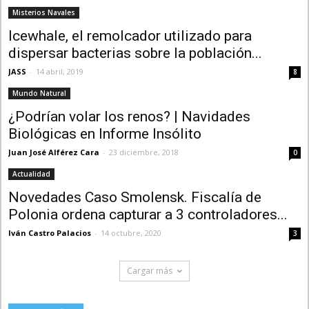
Misterios Navales
Icewhale, el remolcador utilizado para
dispersar bacterias sobre la población...
JASS
-
14 abril, 2019
8
Mundo Natural
¿Podrían volar los renos? | Navidades
Biológicas en Informe Insólito
Juan José Alférez Cara
-
23 diciembre, 2018
0
Actualidad
Novedades Caso Smolensk. Fiscalía de
Polonia ordena capturar a 3 controladores...
Iván Castro Palacios
-
14 octubre, 2020
3
Cargar más