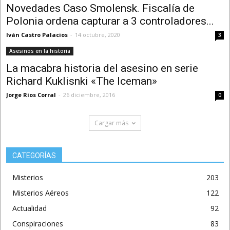
Novedades Caso Smolensk. Fiscalía de
Polonia ordena capturar a 3 controladores...
Iván Castro Palacios
-
14 octubre, 2020
3
Asesinos en la historia
La macabra historia del asesino en serie
Richard Kuklisnki «The Iceman»
Jorge Rios Corral
-
26 diciembre, 2016
0
Cargar más
CATEGORÍAS
Misterios
203
Misterios Aéreos
122
Actualidad
92
Conspiraciones
83