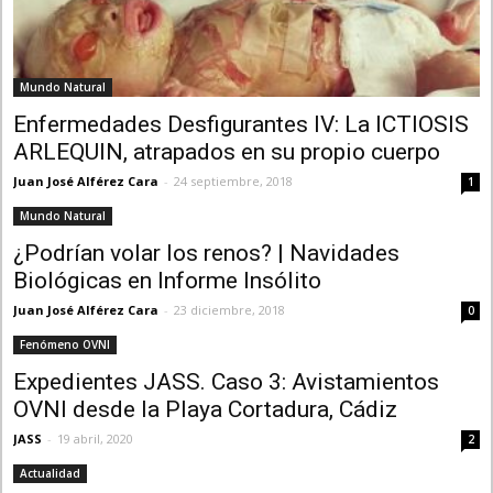
Mundo Natural
Enfermedades Desfigurantes IV: La ICTIOSIS
ARLEQUIN, atrapados en su propio cuerpo
Juan José Alférez Cara
-
24 septiembre, 2018
1
Mundo Natural
¿Podrían volar los renos? | Navidades
Biológicas en Informe Insólito
Juan José Alférez Cara
-
23 diciembre, 2018
0
Fenómeno OVNI
Expedientes JASS. Caso 3: Avistamientos
OVNI desde la Playa Cortadura, Cádiz
JASS
-
19 abril, 2020
2
Actualidad