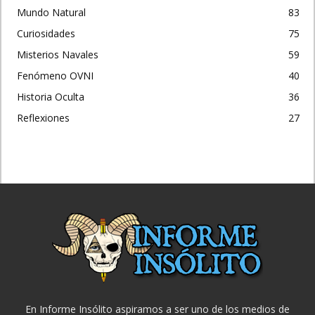
Mundo Natural
83
Curiosidades
75
Misterios Navales
59
Fenómeno OVNI
40
Historia Oculta
36
Reflexiones
27
En Informe Insólito aspiramos a ser uno de los medios de