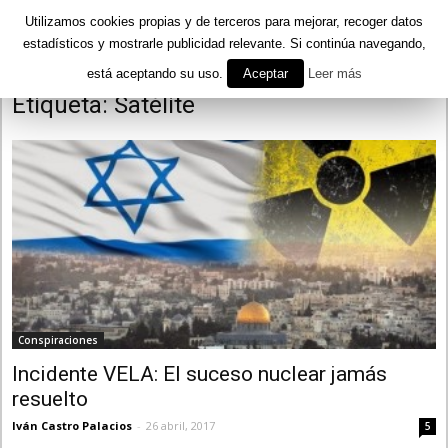
Utilizamos cookies propias y de terceros para mejorar, recoger datos
estadísticos y mostrarle publicidad relevante. Si continúa navegando,
está aceptando su uso.
Aceptar
Leer más
Inicio
Etiquetas
Satélite
Etiqueta: Satélite
Conspiraciones
Incidente VELA: El suceso nuclear jamás
resuelto
Iván Castro Palacios
-
26 abril, 2017
5