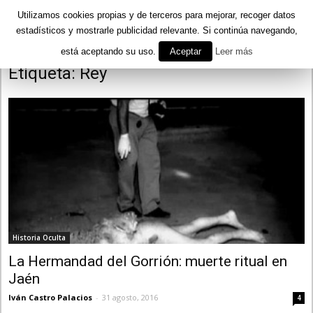
Utilizamos cookies propias y de terceros para mejorar, recoger datos
estadísticos y mostrarle publicidad relevante. Si continúa navegando,
está aceptando su uso.
Aceptar
Leer más
Inicio
Etiquetas
Rey
Etiqueta: Rey
Historia Oculta
La Hermandad del Gorrión: muerte ritual en
Jaén
Iván Castro Palacios
-
31 agosto, 2016
4