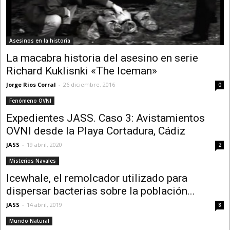
Asesinos en la historia
La macabra historia del asesino en serie
Richard Kuklisnki «The Iceman»
Jorge Rios Corral
-
26 diciembre, 2016
0
Fenómeno OVNI
Expedientes JASS. Caso 3: Avistamientos
OVNI desde la Playa Cortadura, Cádiz
JASS
-
19 abril, 2020
2
Misterios Navales
Icewhale, el remolcador utilizado para
dispersar bacterias sobre la población...
JASS
-
14 abril, 2019
8
Mundo Natural