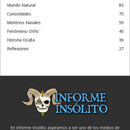
Mundo Natural
83
Curiosidades
75
Misterios Navales
59
Fenómeno OVNI
40
Historia Oculta
36
Reflexiones
27
En Informe Insólito aspiramos a ser uno de los medios de