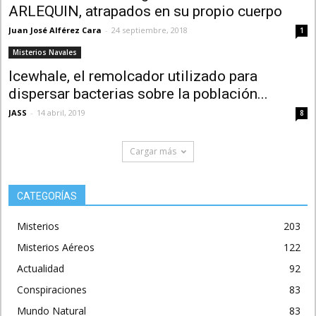
ARLEQUIN, atrapados en su propio cuerpo
Juan José Alférez Cara
-
24 septiembre, 2018
1
Misterios Navales
Icewhale, el remolcador utilizado para
dispersar bacterias sobre la población...
JASS
-
14 abril, 2019
8
Cargar más
CATEGORÍAS
Misterios
203
Misterios Aéreos
122
Actualidad
92
Conspiraciones
83
Mundo Natural
83