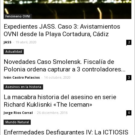
Fenómeno OVNI
Expedientes JASS. Caso 3: Avistamientos
OVNI desde la Playa Cortadura, Cádiz
JASS
-
19 abril, 2020
2
Actualidad
Novedades Caso Smolensk. Fiscalía de
Polonia ordena capturar a 3 controladores...
Iván Castro Palacios
-
14 octubre, 2020
3
Asesinos en la historia
La macabra historia del asesino en serie
Richard Kuklisnki «The Iceman»
Jorge Rios Corral
-
26 diciembre, 2016
0
Mundo Natural
Enfermedades Desfigurantes IV: La ICTIOSIS