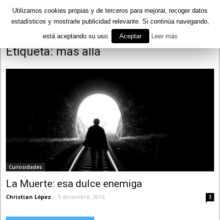
Utilizamos cookies propias y de terceros para mejorar, recoger datos
estadísticos y mostrarle publicidad relevante. Si continúa navegando,
está aceptando su uso.
Aceptar
Leer más
Inicio
Etiquetas
Mas allá
Etiqueta: mas allá
Curiosidades
La Muerte: esa dulce enemiga
Christian López
-
5 diciembre, 2016
3