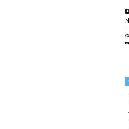
A
N
F
c
Iv