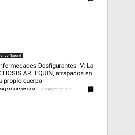
undo Natural
nfermedades Desfigurantes IV: La
CTIOSIS ARLEQUIN, atrapados en
u propio cuerpo
an José Alférez Cara
-
24 septiembre, 2018
1