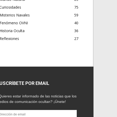
Curiosidades
75
Misterios Navales
59
Fenómeno OVNI
40
Historia Oculta
36
Reflexiones
27
USCRÍBETE POR EMAIL
uieres estar informado de las noticias que los
dios de comunicación ocultan? ¡Únete!
rección