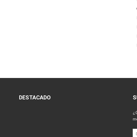
DESTACADO
S
¿Q
me
Di