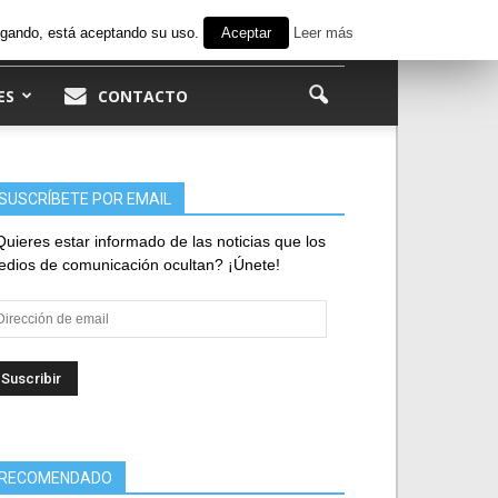
avegando, está aceptando su uso.
Aceptar
Leer más
ES
CONTACTO
SUSCRÍBETE POR EMAIL
uieres estar informado de las noticias que los
dios de comunicación ocultan? ¡Únete!
rección
e
ail
RECOMENDADO