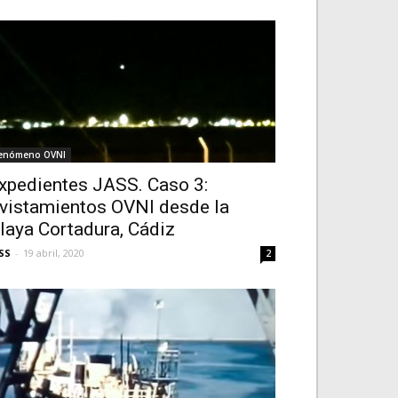
enómeno OVNI
xpedientes JASS. Caso 3:
vistamientos OVNI desde la
laya Cortadura, Cádiz
SS
-
19 abril, 2020
2