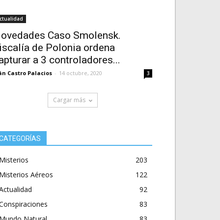
ctualidad
ovedades Caso Smolensk.
iscalía de Polonia ordena
apturar a 3 controladores...
án Castro Palacios
-
14 octubre, 2020
3
Cargar más
CATEGORÍAS
Misterios
203
Misterios Aéreos
122
Actualidad
92
Conspiraciones
83
Mundo Natural
83