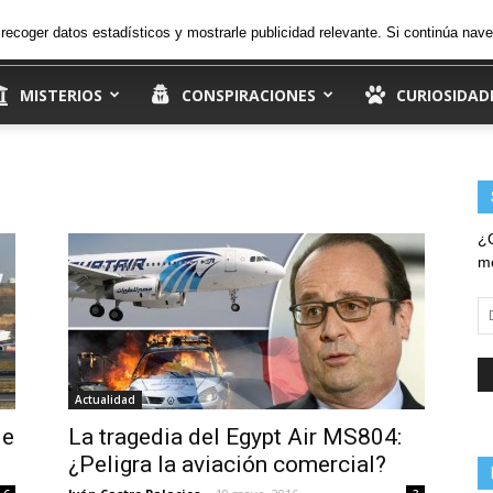
36.3
C
sábado, 8 de agosto de 2026
Ingresar
, recoger datos estadísticos y mostrarle publicidad relevante. Si continúa n
Madrid
MISTERIOS
CONSPIRACIONES
CURIOSIDAD
¿Q
me
Di
d
em
Actualidad
de
La tragedia del Egypt Air MS804:
¿Peligra la aviación comercial?