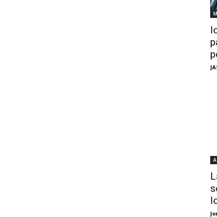
M
I
p
p
JA
A
L
s
I
Jo