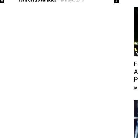
Iván Castro Palacios
-
19 mayo, 2016
6
3
F
E
A
P
JA