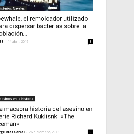
isterios Navales
cewhale, el remolcador utilizado
ara dispersar bacterias sobre la
oblación...
SS
-
14 abril, 2019
8
sesinos en la historia
a macabra historia del asesino en
erie Richard Kuklisnki «The
ceman»
rge Rios Corral
-
26 diciembre, 2016
0