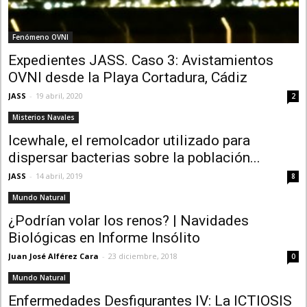
Fenómeno OVNI
Expedientes JASS. Caso 3: Avistamientos
OVNI desde la Playa Cortadura, Cádiz
JASS
-
19 abril, 2020
2
Misterios Navales
Icewhale, el remolcador utilizado para
dispersar bacterias sobre la población...
JASS
-
14 abril, 2019
8
Mundo Natural
¿Podrían volar los renos? | Navidades
Biológicas en Informe Insólito
Juan José Alférez Cara
-
23 diciembre, 2018
0
Mundo Natural
Enfermedades Desfigurantes IV: La ICTIOSIS