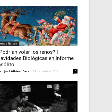
undo Natural
Podrían volar los renos? |
avidades Biológicas en Informe
nsólito
an José Alférez Cara
-
23 diciembre, 2018
0