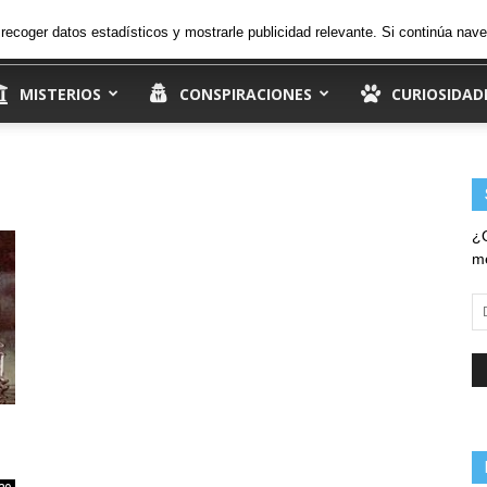
22.6
C
jueves, 6 de agosto de 2026
Ingresar
, recoger datos estadísticos y mostrarle publicidad relevante. Si continúa n
Madrid
MISTERIOS
CONSPIRACIONES
CURIOSIDAD
¿Q
me
Di
d
em