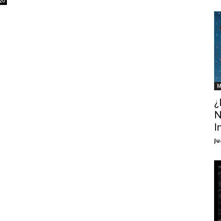
20
M
¿
N
I
Ju