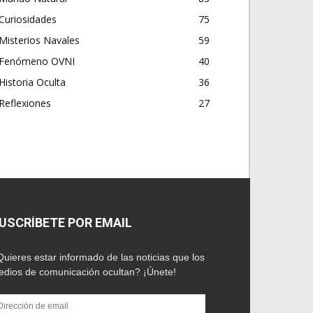
Curiosidades
75
Misterios Navales
59
Fenómeno OVNI
40
Historia Oculta
36
Reflexiones
27
USCRÍBETE POR EMAIL
uieres estar informado de las noticias que los
dios de comunicación ocultan? ¡Únete!
rección