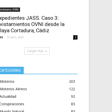
enómeno OVNI
xpedientes JASS. Caso 3:
vistamientos OVNI desde la
laya Cortadura, Cádiz
SS
-
19 abril, 2020
2
Cargar más
CATEGORÍAS
Misterios
203
Misterios Aéreos
122
Actualidad
92
Conspiraciones
83
Mundo Natural
83