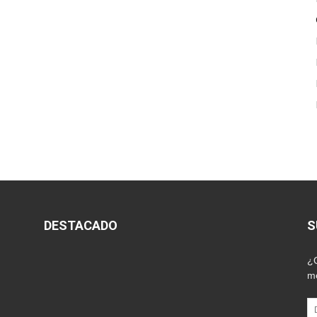
DESTACADO
S
¿Q
me
Di