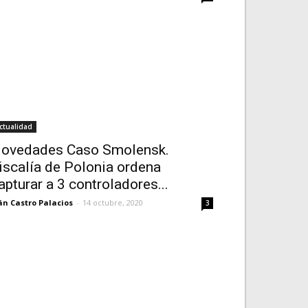
ctualidad
ovedades Caso Smolensk.
iscalía de Polonia ordena
apturar a 3 controladores...
án Castro Palacios
-
14 octubre, 2020
3