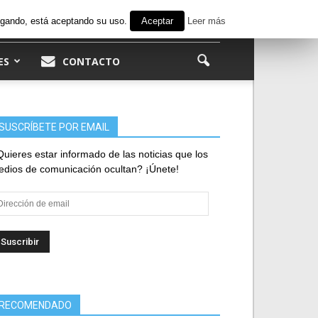
avegando, está aceptando su uso.
Aceptar
Leer más
ES
CONTACTO
SUSCRÍBETE POR EMAIL
uieres estar informado de las noticias que los
dios de comunicación ocultan? ¡Únete!
rección
e
ail
RECOMENDADO