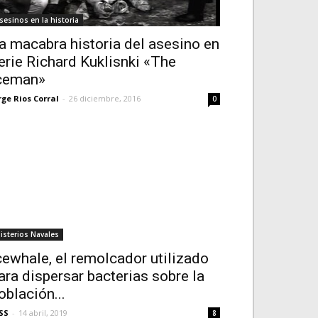
sesinos en la historia
a macabra historia del asesino en
erie Richard Kuklisnki «The
ceman»
rge Rios Corral
-
26 diciembre, 2016
0
isterios Navales
cewhale, el remolcador utilizado
ara dispersar bacterias sobre la
oblación...
SS
-
14 abril, 2019
8