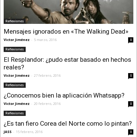
Reflexiones
Mensajes ignorados en «The Walking Dead»
Victor Jiménez
-
5 marzo, 2016
0
Reflexiones
El Resplandor: ¿pudo estar basado en hechos
reales?
Victor Jiménez
-
27 febrero, 2016
0
Reflexiones
¿Conocemos bien la aplicación Whatsapp?
Victor Jiménez
-
20 febrero, 2016
0
Reflexiones
¿Es tan fiero Corea del Norte como lo pintan?
JASS
-
15 febrero, 2016
0