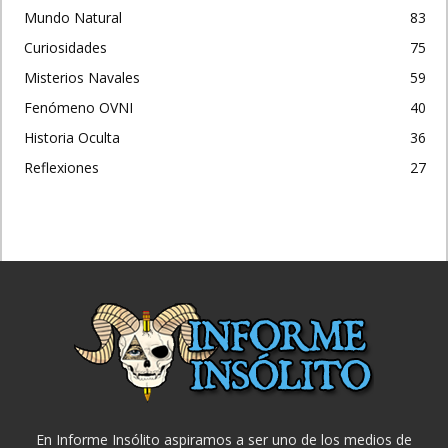
Mundo Natural
83
Curiosidades
75
Misterios Navales
59
Fenómeno OVNI
40
Historia Oculta
36
Reflexiones
27
En Informe Insólito aspiramos a ser uno de los medios de