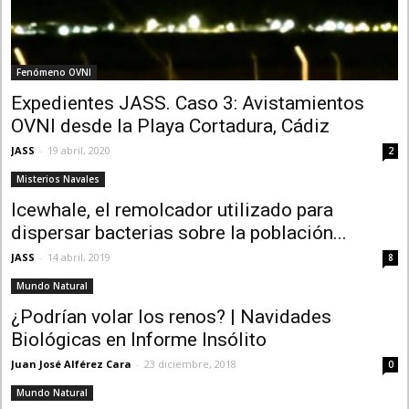
Fenómeno OVNI
Expedientes JASS. Caso 3: Avistamientos
OVNI desde la Playa Cortadura, Cádiz
JASS
-
19 abril, 2020
2
Misterios Navales
Icewhale, el remolcador utilizado para
dispersar bacterias sobre la población...
JASS
-
14 abril, 2019
8
Mundo Natural
¿Podrían volar los renos? | Navidades
Biológicas en Informe Insólito
Juan José Alférez Cara
-
23 diciembre, 2018
0
Mundo Natural