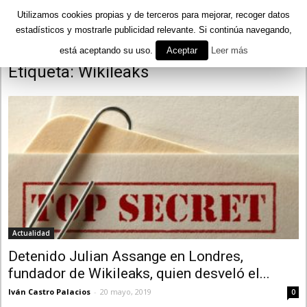
Utilizamos cookies propias y de terceros para mejorar, recoger datos
estadísticos y mostrarle publicidad relevante. Si continúa navegando,
está aceptando su uso.
Aceptar
Leer más
Inicio
Etiquetas
Wikileaks
Etiqueta: Wikileaks
Actualidad
Detenido Julian Assange en Londres,
fundador de Wikileaks, quien desveló el...
Iván Castro Palacios
-
20 mayo, 2019
0