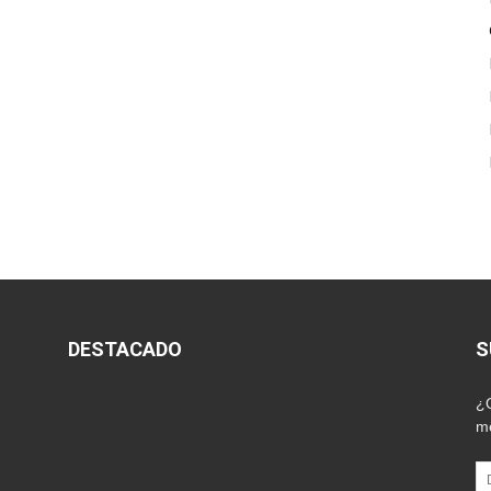
DESTACADO
S
¿Q
me
Di