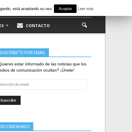
avegando, está aceptando su uso.
Aceptar
Leer más
ES
CONTACTO
SUSCRÍBETE POR EMAIL
uieres estar informado de las noticias que los
dios de comunicación ocultan? ¡Únete!
rección
e
ail
RECOMENDADO