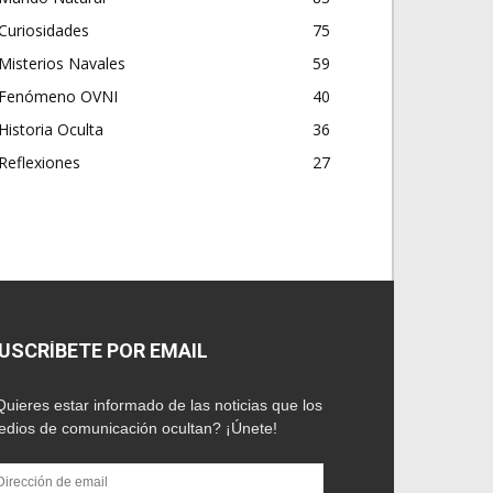
Curiosidades
75
Misterios Navales
59
Fenómeno OVNI
40
Historia Oculta
36
Reflexiones
27
USCRÍBETE POR EMAIL
uieres estar informado de las noticias que los
dios de comunicación ocultan? ¡Únete!
rección