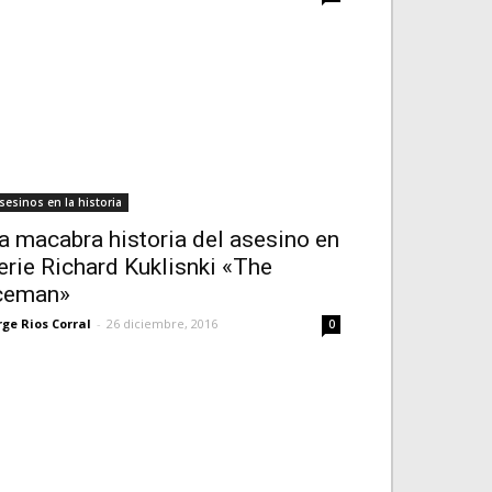
sesinos en la historia
a macabra historia del asesino en
erie Richard Kuklisnki «The
ceman»
rge Rios Corral
-
26 diciembre, 2016
0