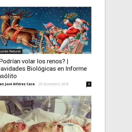
undo Natural
Podrían volar los renos? |
avidades Biológicas en Informe
nsólito
an José Alférez Cara
-
23 diciembre, 2018
0