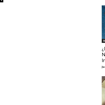
4
M
¿
N
I
Ju