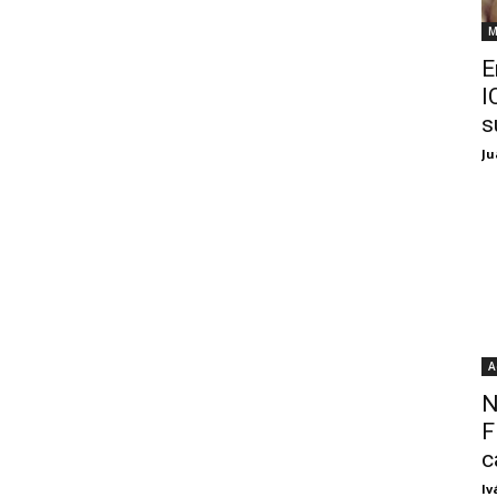
M
E
I
s
Ju
A
N
F
c
Iv