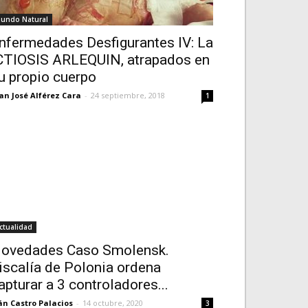
undo Natural
nfermedades Desfigurantes IV: La
CTIOSIS ARLEQUIN, atrapados en
u propio cuerpo
an José Alférez Cara
-
24 septiembre, 2018
1
ctualidad
ovedades Caso Smolensk.
iscalía de Polonia ordena
apturar a 3 controladores...
án Castro Palacios
-
14 octubre, 2020
3