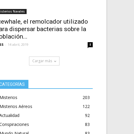
isterios Navales
cewhale, el remolcador utilizado
ara dispersar bacterias sobre la
oblación...
SS
-
14 abril, 2019
8
Cargar más
CATEGORÍAS
Misterios
203
Misterios Aéreos
122
Actualidad
92
Conspiraciones
83
Mundo Natural
83