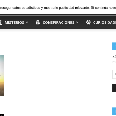
27.5
C
sábado, 8 de agosto de 2026
Ingresar
, recoger datos estadísticos y mostrarle publicidad relevante. Si continúa n
Madrid
MISTERIOS
CONSPIRACIONES
CURIOSIDAD
¿Q
me
Di
d
em