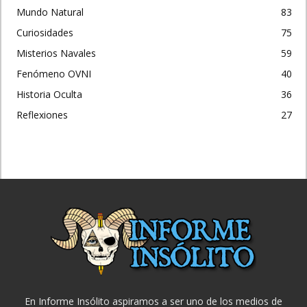
Mundo Natural
83
Curiosidades
75
Misterios Navales
59
Fenómeno OVNI
40
Historia Oculta
36
Reflexiones
27
En Informe Insólito aspiramos a ser uno de los medios de