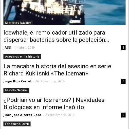
Misterios Navales
Icewhale, el remolcador utilizado para
dispersar bacterias sobre la población...
JASS
-
14 abril, 2019
8
Asesinos en la historia
La macabra historia del asesino en serie
Richard Kuklisnki «The Iceman»
Jorge Rios Corral
-
26 diciembre, 2016
0
Mundo Natural
¿Podrían volar los renos? | Navidades
Biológicas en Informe Insólito
Juan José Alférez Cara
-
23 diciembre, 2018
0
Fenómeno OVNI