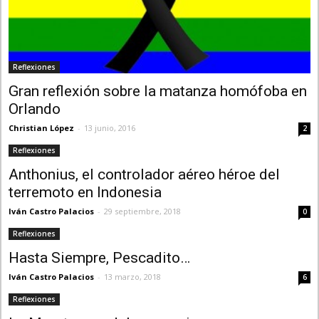
Reflexiones
Gran reflexión sobre la matanza homófoba en
Orlando
Christian López
-
13 junio, 2016
2
Reflexiones
Anthonius, el controlador aéreo héroe del
terremoto en Indonesia
Iván Castro Palacios
-
29 septiembre, 2018
0
Reflexiones
Hasta Siempre, Pescadito…
Iván Castro Palacios
-
13 marzo, 2018
6
Reflexiones