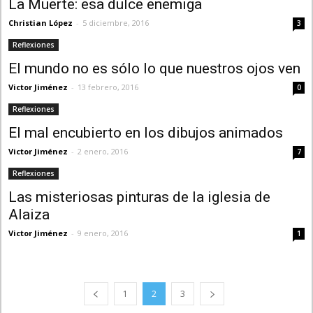
La Muerte: esa dulce enemiga
Christian López
-
5 diciembre, 2016
3
Reflexiones
El mundo no es sólo lo que nuestros ojos ven
Victor Jiménez
-
13 febrero, 2016
0
Reflexiones
El mal encubierto en los dibujos animados
Victor Jiménez
-
2 enero, 2016
7
Reflexiones
Las misteriosas pinturas de la iglesia de
Alaiza
Victor Jiménez
-
9 enero, 2016
1
1
2
3