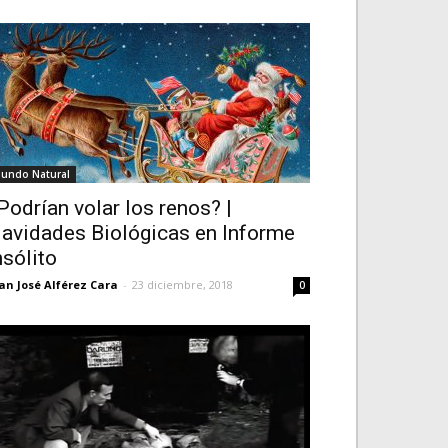
undo Natural
Podrían volar los renos? |
avidades Biológicas en Informe
nsólito
an José Alférez Cara
-
23 diciembre, 2018
0