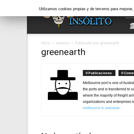
Informe
Utilizamos cookies propias y de terceros para mejorar
Insólito
Inicio
Autores
Publicado por greenearth
greenearth
0 Publicaciones
0 Comen
Melbourne port is one of Austra
the ports and is transferred to 
where the majority of freight ar
organizations and enterprises lo
melbourne to adelaide
.