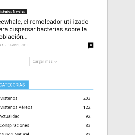
isterios Navales
cewhale, el remolcador utilizado
ara dispersar bacterias sobre la
oblación...
SS
-
14 abril, 2019
8
Cargar más
CATEGORÍAS
Misterios
203
Misterios Aéreos
122
Actualidad
92
Conspiraciones
83
Mundo Natural
83