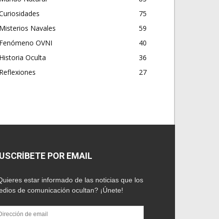
Curiosidades
75
Misterios Navales
59
Fenómeno OVNI
40
Historia Oculta
36
Reflexiones
27
USCRÍBETE POR EMAIL
uieres estar informado de las noticias que los
dios de comunicación ocultan? ¡Únete!
rección