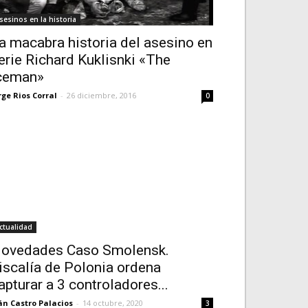
sesinos en la historia
a macabra historia del asesino en
erie Richard Kuklisnki «The
ceman»
rge Rios Corral
-
26 diciembre, 2016
0
ctualidad
ovedades Caso Smolensk.
iscalía de Polonia ordena
apturar a 3 controladores...
án Castro Palacios
-
14 octubre, 2020
3