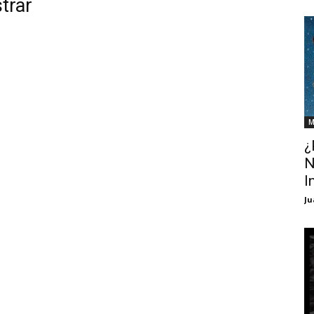
trar
M
¿
N
I
Ju