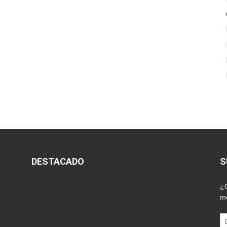
DESTACADO
S
¿Q
me
Di