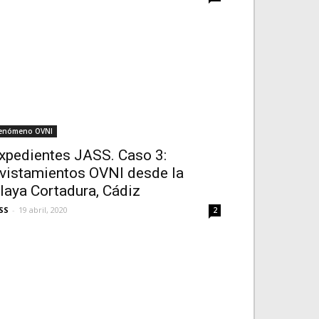
enómeno OVNI
xpedientes JASS. Caso 3:
vistamientos OVNI desde la
laya Cortadura, Cádiz
SS
-
19 abril, 2020
2