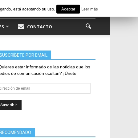
avegando, está aceptando su uso.
Aceptar
Leer más
ES
CONTACTO
SUSCRÍBETE POR EMAIL
uieres estar informado de las noticias que los
dios de comunicación ocultan? ¡Únete!
rección
e
ail
RECOMENDADO