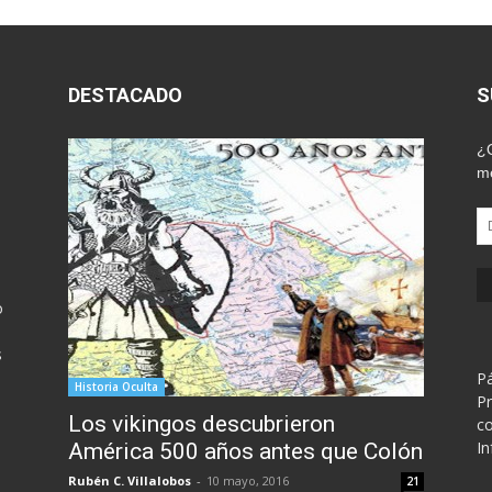
DESTACADO
S
¿Q
me
Di
d
em
o
s
Pá
Historia Oculta
Pr
Los vikingos descubrieron
co
In
América 500 años antes que Colón
Rubén C. Villalobos
-
10 mayo, 2016
21