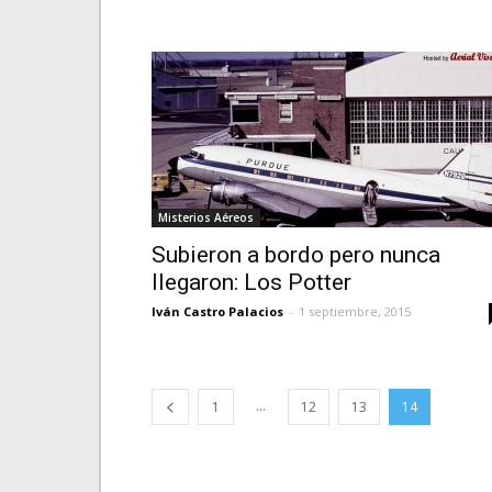
Misterios Aéreos
Subieron a bordo pero nunca
llegaron: Los Potter
Iván Castro Palacios
-
1 septiembre, 2015
...
1
12
13
14