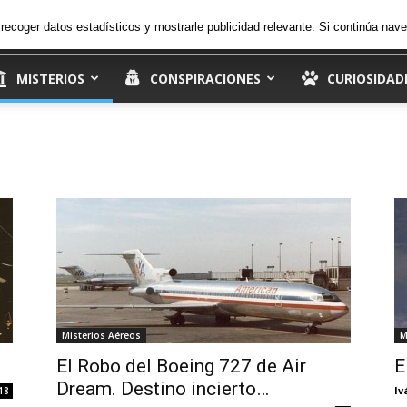
26.5
C
viernes, 7 de agosto de 2026
Ingresar
, recoger datos estadísticos y mostrarle publicidad relevante. Si continúa n
Madrid
MISTERIOS
CONSPIRACIONES
CURIOSIDAD
Misterios Aéreos
M
El Robo del Boeing 727 de Air
E
Dream. Destino incierto…
Iv
18