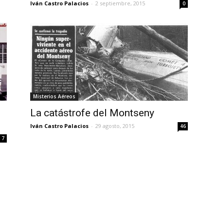
Iván Castro Palacios
-
2 septiembre, 2015
0
Misterios Aéreos
La catástrofe del Montseny
Iván Castro Palacios
-
29 agosto, 2015
46
7