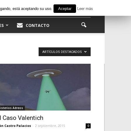
avegando, está aceptando su uso.
Aceptar
Leer más
ES
CONTACTO
ARTÍCULOS DESTACADOS
isterios Aéreos
l Caso Valentich
án Castro Palacios
-
2 septiembre, 2015
0