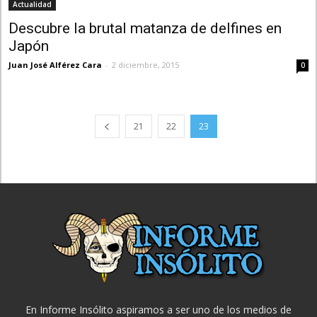
Actualidad
Descubre la brutal matanza de delfines en
Japón
Juan José Alférez Cara
-
2 diciembre, 2015
0
21
22
23
En Informe Insólito aspiramos a ser uno de los medios de